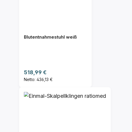
Blutentnahmestuhl weiß
Regulärer Preis:
518,99 €
Netto: 436,13 €