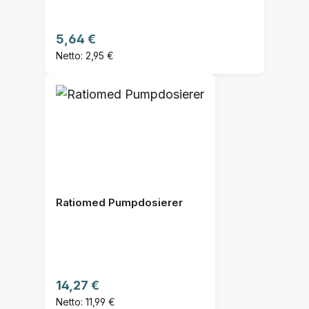
Regulärer Preis:
5,64 €
Netto: 2,95 €
Ratiomed Pumpdosierer
Regulärer Preis:
14,27 €
Netto: 11,99 €