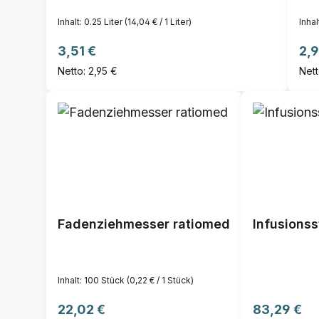
Inhalt:
0.25 Liter
(14,04 € / 1 Liter)
Inhal
Regulärer Preis:
Reg
3,51 €
2,9
Netto: 2,95 €
Nett
Fadenziehmesser ratiomed
Infusionss
Inhalt:
100 Stück
(0,22 € / 1 Stück)
Regulärer Preis:
Regulärer P
22,02 €
83,29 €