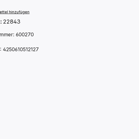
ttel hinzufügen
.:
22843
mmer: 600270
: 4250610512127