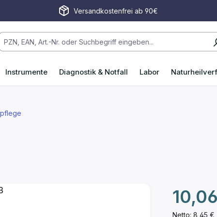
Versandkostenfrei ab 90€
Instrumente
Diagnostik & Notfall
Labor
Naturheilver
tpflege
Regulärer P
10,06
Netto: 8,45 €