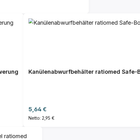
hwerung
Kanülenabwurfbehälter ratiomed Safe-
Regulärer Preis:
5,64 €
Netto: 2,95 €