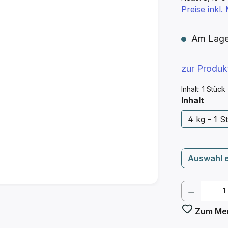
Preise inkl
Am Lager 
zur Produ
Inhalt:
1 Stück
ausw
Inhalt
4 kg - 1 St
Auswahl 
Produkt
Zum Mer