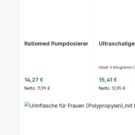
Ratiomed Pumpdosierer
Ultraschallge
Inhalt:
5 Kilogramm
(
Regulärer Preis:
Regulärer Prei
14,27 €
15,41 €
Netto: 11,99 €
Netto: 12,95 €