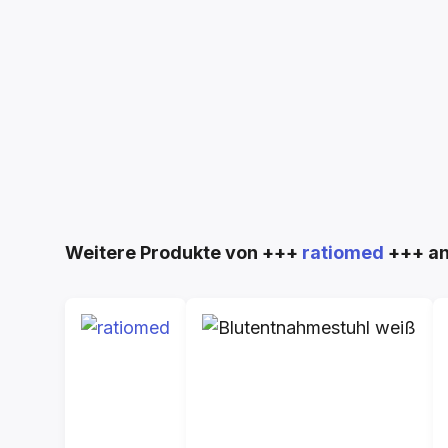
Produktgalerie überspringen
Weitere Produkte von +++
ratiomed
+++ a