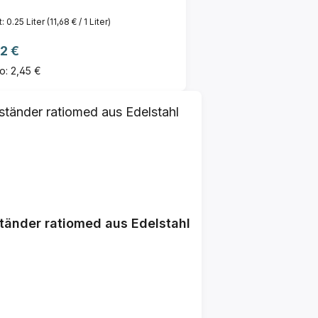
t:
0.25 Liter
(11,68 € / 1 Liter)
ulärer Preis:
2 €
o: 2,45 €
tänder ratiomed aus Edelstahl
reis: