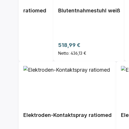
ratiomed
Blutentnahmestuhl weiß
Regulärer Preis:
518,99 €
Netto: 436,13 €
Elektroden-Kontaktspray ratiomed
El