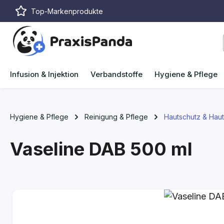
Top-Markenprodukte
m Hauptinhalt springen
Zur Suche springen
Zur Hauptnavigation springen
Infusion & Injektion
Verbandstoffe
Hygiene & Pflege
Hygiene & Pflege
Reinigung & Pflege
Hautschutz & Hau
Vaseline DAB
500 ml
Bildergalerie überspringen