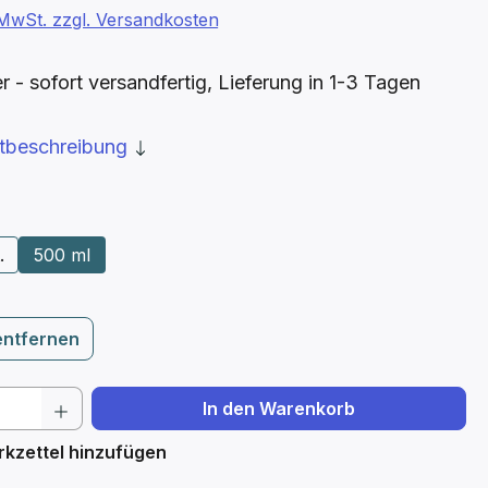
. MwSt. zzgl. Versandkosten
- sofort versandfertig, Lieferung in 1-3 Tagen
ktbeschreibung
ählen
.
500 ml
entfernen
 Anzahl: Gib den gewünschten Wert ein 
In den Warenkorb
kzettel hinzufügen