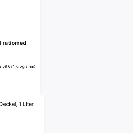
l ratiomed
3,08 € / 1 Kilogramm)
s: