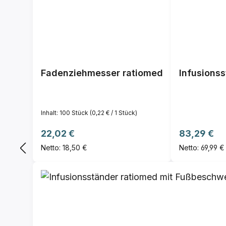
Fadenziehmesser ratiomed
Infusionss
Inhalt:
100 Stück
(0,22 € / 1 Stück)
Regulärer Preis:
Regulärer P
22,02 €
83,29 €
Netto: 18,50 €
Netto: 69,99 €