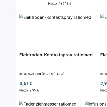
Netto: 436,13 €
Elektroden-Kontaktspray ratiomed
El
Inhalt:
0.25 Liter
(14,04 € / 1 Liter)
Inhal
Regulärer Preis:
Reg
3,51 €
2,9
Netto: 2,95 €
Nett