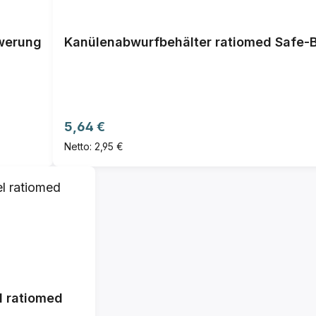
hwerung
Kanülenabwurfbehälter ratiomed Safe-
Regulärer Preis:
5,64 €
Netto: 2,95 €
l ratiomed