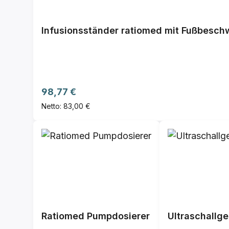
Infusionsständer ratiomed mit Fußbesc
Regulärer Preis:
98,77 €
Netto: 83,00 €
Ratiomed Pumpdosierer
Ultraschallge