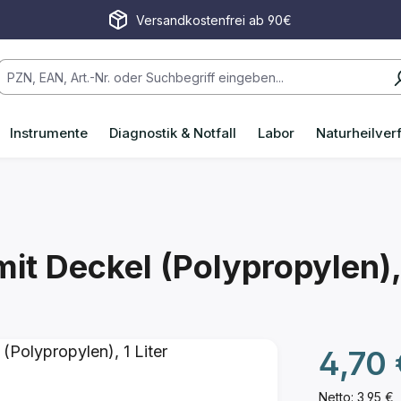
Versandkostenfrei ab 90€
Instrumente
Diagnostik & Notfall
Labor
Naturheilver
it Deckel (Polypropylen), 
Regulärer P
4,70 
Netto: 3,95 €