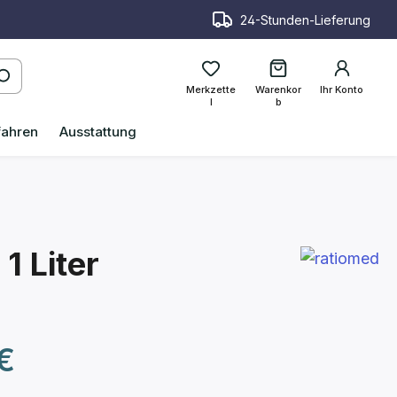
24-Stunden-Lieferung
Merkzette
Warenkor
Ihr Konto
l
b
fahren
Ausstattung
1 Liter
reis:
€