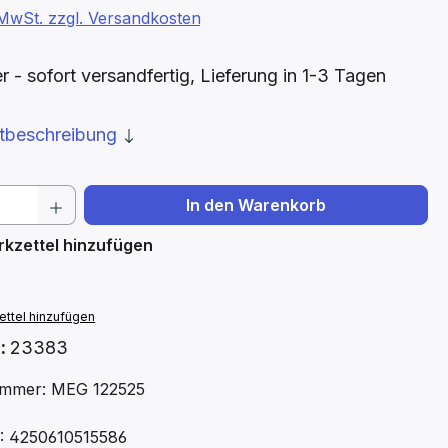
. MwSt. zzgl. Versandkosten
- sofort versandfertig, Lieferung in 1-3 Tagen
ktbeschreibung
 Anzahl: Gib den gewünschten Wert ein 
In den Warenkorb
kzettel hinzufügen
ttel hinzufügen
.:
23383
mmer: MEG 122525
: 4250610515586