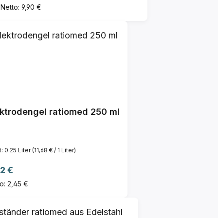
Netto: 9,90 €
ektrodengel ratiomed 250 ml
t:
0.25 Liter
(11,68 € / 1 Liter)
ulärer Preis:
2 €
o: 2,45 €