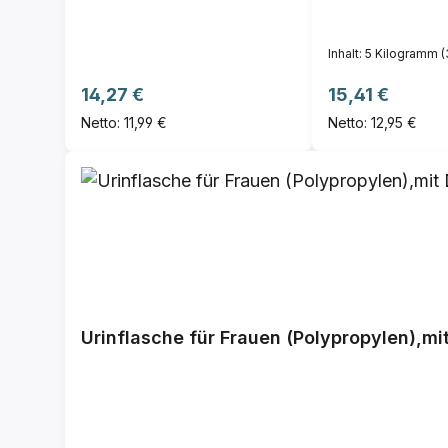
Inhalt:
5 Kilogramm
(
Regulärer Preis:
Regulärer Prei
14,27 €
15,41 €
Netto: 11,99 €
Netto: 12,95 €
Urinflasche für Frauen (Polypropylen),mit