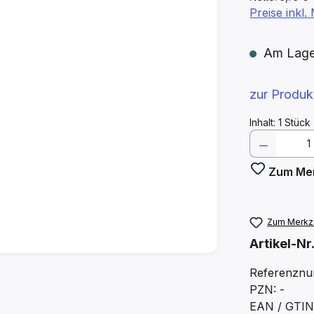
Preise inkl
Am Lager 
zur Produ
Inhalt:
1 Stück
Produkt
Zum Mer
Zum Merkze
Artikel-Nr
Referenznu
PZN: -
EAN / GTIN