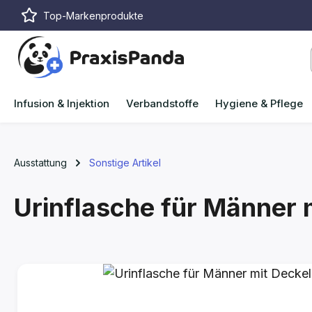
Top-Markenprodukte
m Hauptinhalt springen
Zur Suche springen
Zur Hauptnavigation springen
Infusion & Injektion
Verbandstoffe
Hygiene & Pflege
Ausstattung
Sonstige Artikel
Urinflasche für Männer m
Bildergalerie überspringen