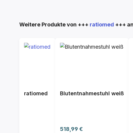
Produktgalerie überspringen
Weitere Produkte von +++
ratiomed
+++ a
ratiomed
Blutentnahmestuhl weiß
Regulärer Preis:
518,99 €