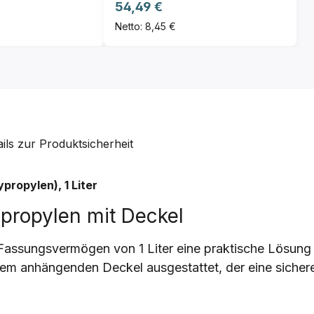
Regulärer Preis:
54,49 €
Netto: 8,45 €
ails zur Produktsicherheit
propylen), 1 Liter
propylen mit Deckel
 Fassungsvermögen von 1 Liter eine praktische Lösung f
einem anhängenden Deckel ausgestattet, der eine siche