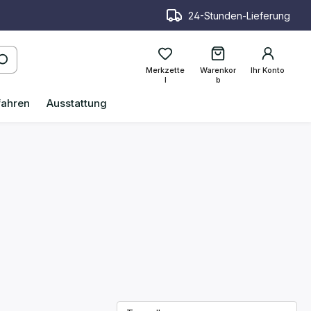
24-Stunden-Lieferung
Merkzette
Warenkor
Ihr Konto
l
b
fahren
Ausstattung