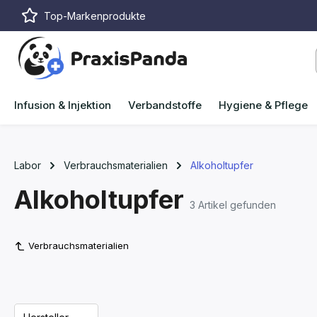
Top-Markenprodukte
m Hauptinhalt springen
Zur Suche springen
Zur Hauptnavigation springen
Infusion & Injektion
Verbandstoffe
Hygiene & Pflege
Labor
Verbrauchsmaterialien
Alkoholtupfer
Alkoholtupfer
3 Artikel gefunden
Verbrauchsmaterialien