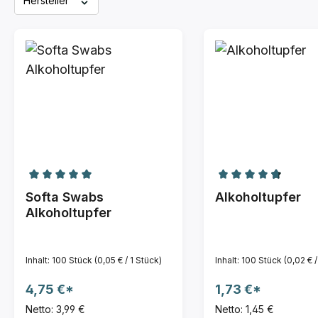
Hersteller
Durchschnittliche Bewertung von 5 von 5 Sterne
Durchschnittlich
Softa Swabs
Alkoholtupfer
Alkoholtupfer
Inhalt:
100 Stück
(0,05 € / 1 Stück)
Inhalt:
100 Stück
(0,02 € /
4,75 €*
1,73 €*
Netto: 3,99 €
Netto: 1,45 €