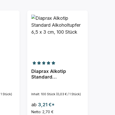
n
e Bewertung von 4.81 von 5 Sternen
Durchschnittliche Bewertung von 5 vo
Diaprax Alkotip
Standard
Alkoholtupfer 6,5 x 3
cm, 100 Stück
 1 Stück)
Inhalt:
100 Stück
(0,03 € / 1 Stück)
ab
3,21 €*
Netto: 2,70 €