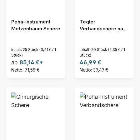
Peha-instrument
Teqler
Metzenbaum Schere
Verbandschere nach
Lister 14 cm - 20 St.
Inhalt:
25 Stück
(3,41 € / 1
Inhalt:
20 Stück
(2,35 € / 1
Stück)
Stück)
Regulärer Preis:
ab
85,14 €*
46,99 €
Netto: 71,55 €
Netto: 39,49 €