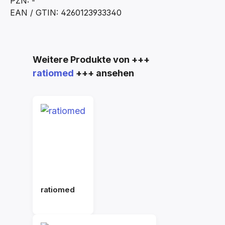
PZN: -
EAN / GTIN: 4260123933340
Produktgalerie überspringen
Weitere Produkte von +++
ratiomed
+++ ansehen
ratiomed