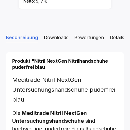
Netto: 5,17 €
Beschreibung
Downloads
Bewertungen
Details z
Produkt "Nitril NextGen Nitrilhandschuhe
puderfrei blau
Meditrade Nitril NextGen
Untersuchungshandschuhe puderfrei
blau
Die
Meditrade Nitril NextGen
Untersuchungshandschuhe
sind
hochwertige, puderfreie Einmalhandschuhe