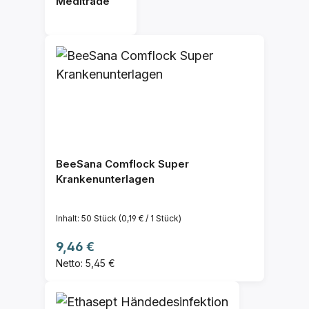
Meditrade
BeeSana Comflock Super
Krankenunterlagen
Inhalt:
50 Stück
(0,19 € / 1 Stück)
Regulärer Preis:
9,46 €
Netto: 5,45 €