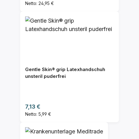
Netto: 24,95 €
Gentle Skin® grip Latexhandschuh
unsteril puderfrei
Regulärer Preis:
7,13 €
Netto: 5,99 €