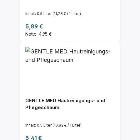
Inhalt:
0.5 Liter
(11,78 € / 1 Liter)
Regulärer Preis:
5,89 €
Netto: 4,95 €
GENTLE MED Hautreinigungs- und
Pflegeschaum
Inhalt:
0.5 Liter
(10,82 € / 1 Liter)
Regulärer Preis:
5,41 €