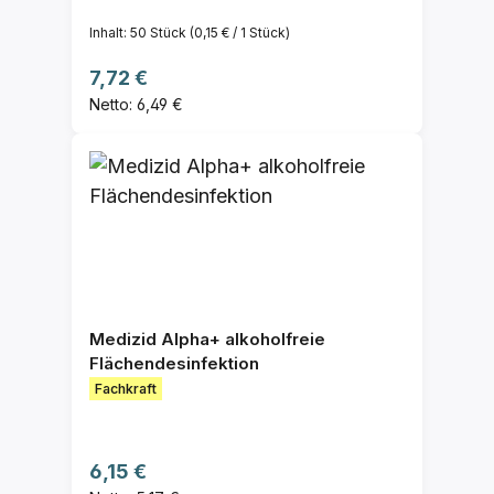
Inhalt:
50 Stück
(0,15 € / 1 Stück)
Regulärer Preis:
7,72 €
Netto: 6,49 €
Medizid Alpha+ alkoholfreie
Flächendesinfektion
Fachkraft
Regulärer Preis:
6,15 €