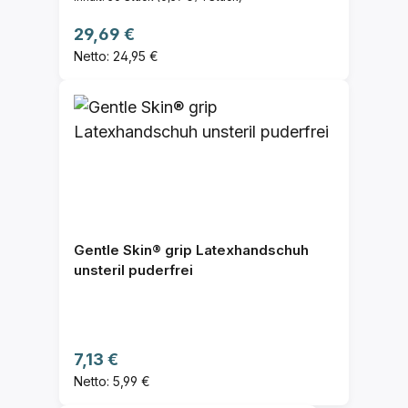
Regulärer Preis:
29,69 €
Netto: 24,95 €
Gentle Skin® grip Latexhandschuh
unsteril puderfrei
Regulärer Preis:
7,13 €
Netto: 5,99 €