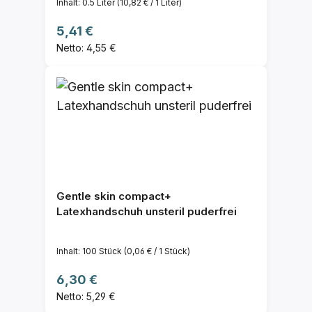
Inhalt:
0.5 Liter
(10,82 € / 1 Liter)
Regulärer Preis:
5,41 €
Netto: 4,55 €
Gentle skin compact+
Latexhandschuh unsteril puderfrei
Inhalt:
100 Stück
(0,06 € / 1 Stück)
Regulärer Preis:
6,30 €
Netto: 5,29 €