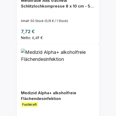
Meditrade ABE tracheal
Schlitzlochkompresse 8 x 10 cm - 50
St.
Inhalt:
50 Stück
(0,15 € / 1 Stück)
Regulärer Preis:
7,72 €
Netto: 6,49 €
Medizid Alpha+ alkoholfreie
Flächendesinfektion
Fachkraft