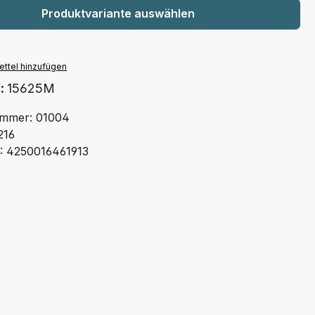
ttel hinzufügen
.:
15625M
mmer: 01004
216
: 4250016461913