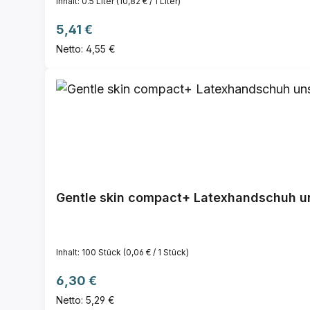
Inhalt:
0.5 Liter
(10,82 € / 1 Liter)
Regulärer Preis:
5,41 €
Netto: 4,55 €
Gentle skin compact+ Latexhandschuh uns
Inhalt:
100 Stück
(0,06 € / 1 Stück)
Regulärer Preis:
6,30 €
Netto: 5,29 €