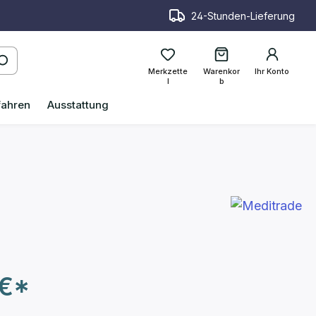
24-Stunden-Lieferung
Merkzette
Warenkor
Ihr Konto
l
b
fahren
Ausstattung
 €*