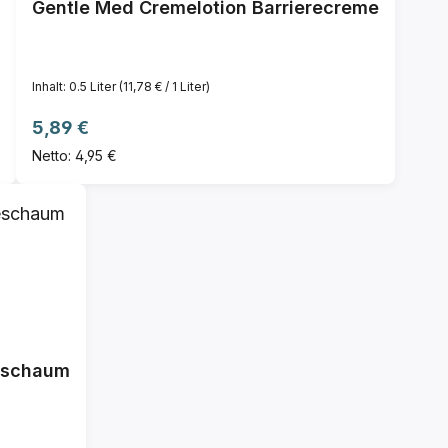
Gentle Med Cremelotion Barrierecreme
Inhalt:
0.5 Liter
(11,78 € / 1 Liter)
Regulärer Preis:
5,89 €
Netto: 4,95 €
eschaum