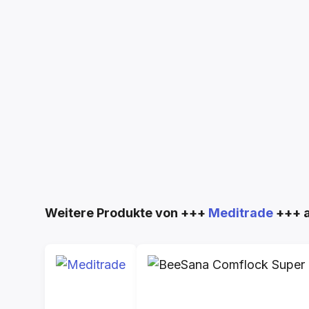
Produktgalerie überspringen
Weitere Produkte von +++
Meditrade
+++ 