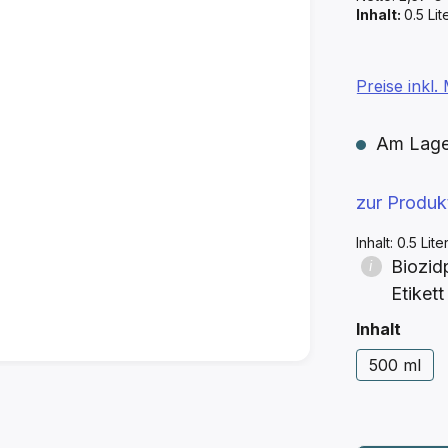
Inhalt:
0.5 Lit
Preise inkl
Am Lager 
zur Produ
Inhalt:
0.5 Lite
Biozid
Etiket
ausw
Inhalt
500 ml