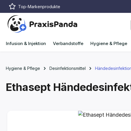
Top-Markenprodukte
m Hauptinhalt springen
Zur Suche springen
Zur Hauptnavigation springen
Infusion & Injektion
Verbandstoffe
Hygiene & Pflege
Hygiene & Pflege
Desinfektionsmittel
Händedesinfektio
Ethasept Händedesinfek
Bildergalerie überspringen