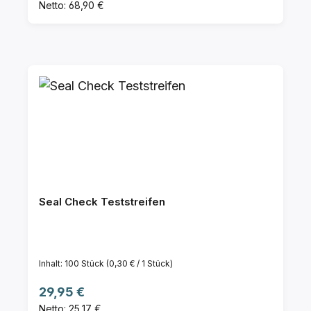
Netto: 68,90 €
Seal Check Teststreifen
Inhalt:
100 Stück
(0,30 € / 1 Stück)
Regulärer Preis:
29,95 €
Netto: 25,17 €