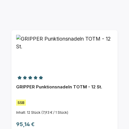
Durchschnittliche Bewertung von 5 von 5 Ster
GRIPPER Punktionsnadeln TOTM - 12 St.
SSB
Inhalt:
12 Stück
(7,93 € / 1 Stück)
Regulärer Preis:
95,14 €