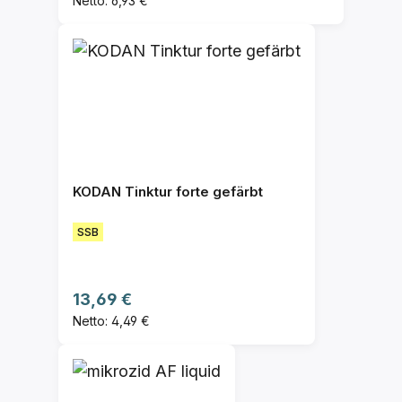
Netto: 6,93 €
KODAN Tinktur forte gefärbt
SSB
Regulärer Preis:
13,69 €
Netto: 4,49 €