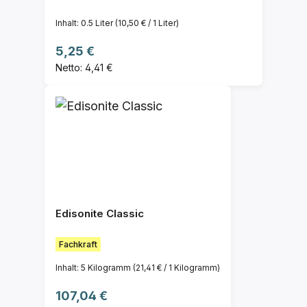
Inhalt:
0.5 Liter
(10,50 € / 1 Liter)
Regulärer Preis:
5,25 €
Netto: 4,41 €
Edisonite Classic
Fachkraft
Inhalt:
5 Kilogramm
(21,41 € / 1 Kilogramm)
Regulärer Preis:
107,04 €