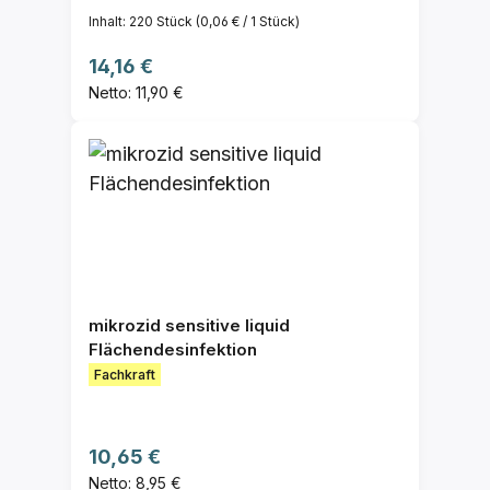
Inhalt:
220 Stück
(0,06 € / 1 Stück)
Regulärer Preis:
14,16 €
Netto: 11,90 €
mikrozid sensitive liquid
Flächendesinfektion
Fachkraft
Regulärer Preis:
10,65 €
Netto: 8,95 €