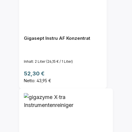
Gigasept Instru AF Konzentrat
Inhalt:
2 Liter
(26,15 € / 1 Liter)
Regulärer Preis:
52,30 €
Netto: 43,95 €