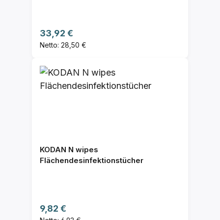
Regulärer Preis:
33,92 €
Netto: 28,50 €
KODAN N wipes
Flächendesinfektionstücher
Regulärer Preis:
9,82 €