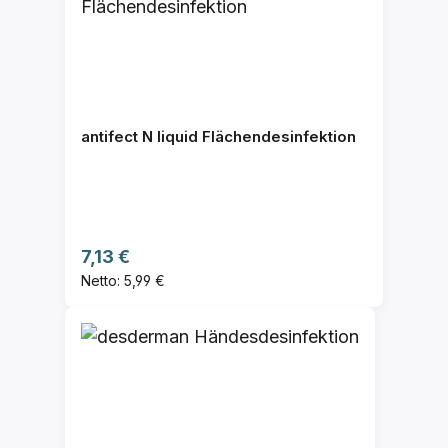
antifect N liquid Flächendesinfektion
Regulärer Preis:
7,13 €
Netto: 5,99 €