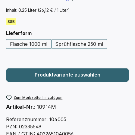
Inhalt:
0.25 Liter
(26,12 € / 1 Liter)
SSB
auswählen
Lieferform
Flasche 1000 ml
Sprühflasche 250 ml
Zum Merkzettel hinzufügen
Artikel-Nr.:
10914M
Referenznummer: 104005
PZN: 02335549
EAN / GTIN: 4032651040056