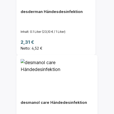
desderman Händesdesinfektion
Inhalt:
0.1 Liter
(23,10 € / 1 Liter)
Regulärer Preis:
2,31 €
Netto: 4,52 €
desmanol care Händedesinfektion