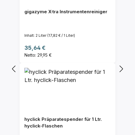
gigazyme X·tra Instrumentenreiniger
Inhalt:
2 Liter
(17,82 € / 1 Liter)
Regulärer Preis:
35,64 €
Netto: 29,95 €
hyclick Präparatespender für 1 Ltr.
hyclick-Flaschen