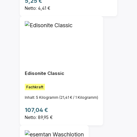
Regulärer Preis:
5,25 €
Netto: 4,41 €
Edisonite Classic
Fachkraft
Inhalt:
5 Kilogramm
(21,41 € / 1 Kilogramm)
Regulärer Preis:
107,04 €
Netto: 89,95 €