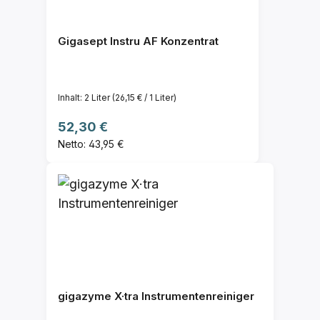
Gigasept Instru AF Konzentrat
Inhalt:
2 Liter
(26,15 € / 1 Liter)
Regulärer Preis:
52,30 €
Netto: 43,95 €
gigazyme X·tra Instrumentenreiniger