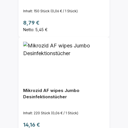
Inhalt:
150 Stück
(0,06 € / 1 Stück)
Regulärer Preis:
8,79 €
Netto: 5,45 €
Mikrozid AF wipes Jumbo
Desinfektionstücher
Inhalt:
220 Stück
(0,06 € / 1 Stück)
Regulärer Preis:
14,16 €