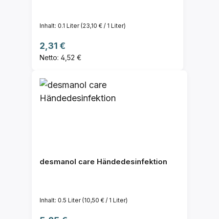
Inhalt:
0.1 Liter
(23,10 € / 1 Liter)
Regulärer Preis:
2,31 €
Netto: 4,52 €
desmanol care Händedesinfektion
Inhalt:
0.5 Liter
(10,50 € / 1 Liter)