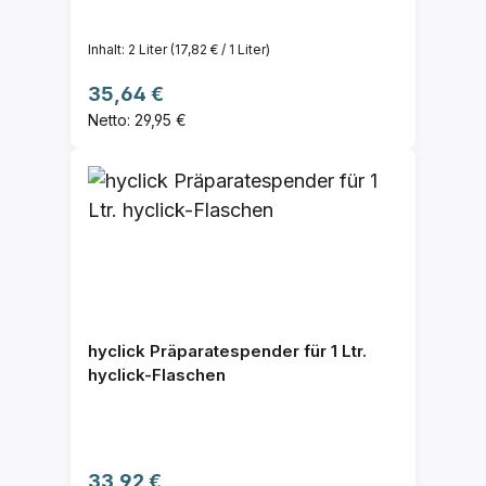
Inhalt:
2 Liter
(17,82 € / 1 Liter)
Regulärer Preis:
35,64 €
Netto: 29,95 €
hyclick Präparatespender für 1 Ltr.
hyclick-Flaschen
Regulärer Preis:
33,92 €