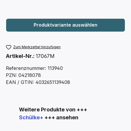
Zum Merkzettel hinzufügen
Artikel-Nr.:
17067M
Referenznummer: 113940
PZN: 04218078
EAN / GTIN: 4032651139408
Produktgalerie überspringen
Weitere Produkte von +++
Schülke+
+++ ansehen