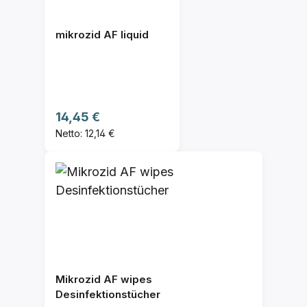
mikrozid AF liquid
Regulärer Preis:
14,45 €
Netto: 12,14 €
Mikrozid AF wipes
Desinfektionstücher