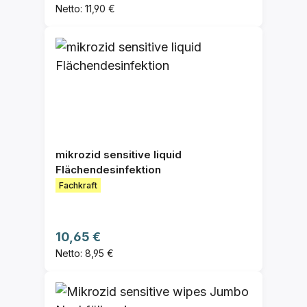
Netto: 11,90 €
mikrozid sensitive liquid
Flächendesinfektion
Fachkraft
Regulärer Preis:
10,65 €
Netto: 8,95 €