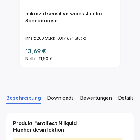
mikrozid sensitive wipes Jumbo
Spenderdose
Inhalt:
200 Stück
(0,07 € / 1 Stück)
Regulärer Preis:
13,69 €
Netto: 11,50 €
Beschreibung
Downloads
Bewertungen
Details z
Produkt "antifect N liquid
Flächendesinfektion