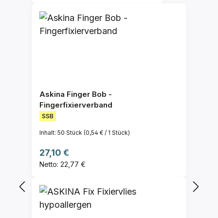
Askina Finger Bob -
Fingerfixierverband
SSB
Inhalt:
50 Stück
(0,54 € / 1 Stück)
Regulärer Preis:
27,10 €
Netto: 22,77 €