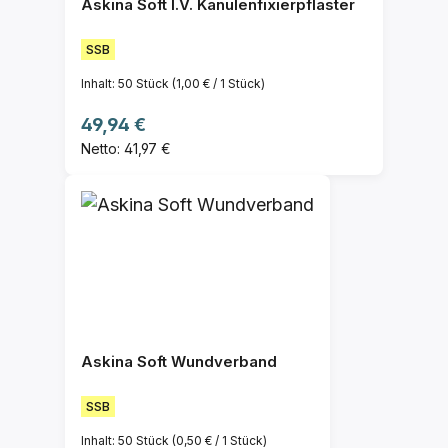
Askina Soft I.V. Kanülenfixierpflaster
SSB
Inhalt:
50 Stück
(1,00 € / 1 Stück)
Regulärer Preis:
49,94 €
Netto: 41,97 €
Askina Soft Wundverband
SSB
Inhalt:
50 Stück
(0,50 € / 1 Stück)