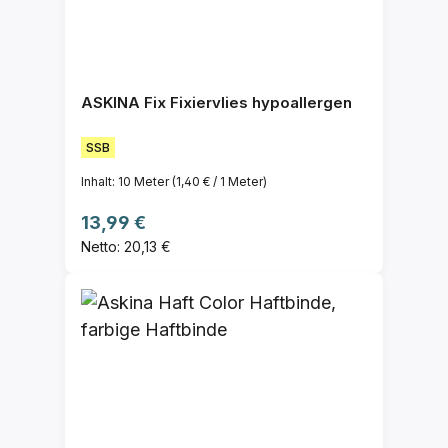
ASKINA Fix Fixiervlies hypoallergen
SSB
Inhalt:
10 Meter
(1,40 € / 1 Meter)
Regulärer Preis:
13,99 €
Netto: 20,13 €