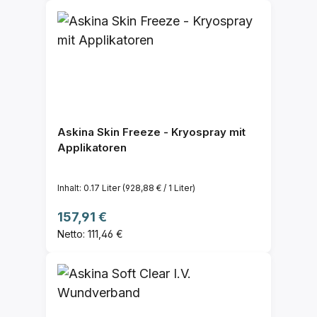
Askina Skin Freeze - Kryospray mit
Applikatoren
Inhalt:
0.17 Liter
(928,88 € / 1 Liter)
Regulärer Preis:
157,91 €
Netto: 111,46 €