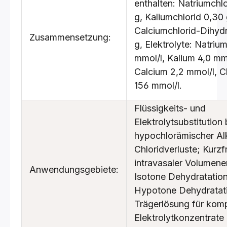
enthalten: Natriumchl
g, Kaliumchlorid 0,30 
Calciumchlorid-Dihyd
Zusammensetzung:
g, Elektrolyte: Natriu
mmol/l, Kalium 4,0 mmo
Calcium 2,2 mmol/l, C
156 mmol/l.
Flüssigkeits- und
Elektrolytsubstitution 
hypochlorämischer Al
Chloridverluste; Kurzfr
intravasaler Volumene
Anwendungsgebiete:
Isotone Dehydratation
Hypotone Dehydratat
Trägerlösung für komp
Elektrolytkonzentrate