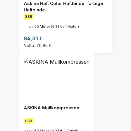
Askina Haft Color Haftbinde, farbige
Haftbinde
SSB
Inhalt:
20 Meter
(4,22 € / 1 Meter)
Regulärer Preis:
84,31 €
Netto: 70,85 €
ASKINA Mullkompressen
SSB
Inhalt:
50 Stück
(0,07 € / 1 Stück)