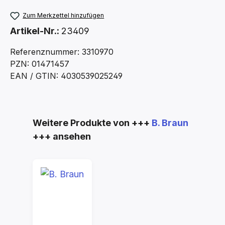
Zum Merkzettel hinzufügen
Artikel-Nr.:
23409
Referenznummer: 3310970
PZN: 01471457
EAN / GTIN: 4030539025249
Produktgalerie überspringen
Weitere Produkte von +++
B. Braun
+++ ansehen