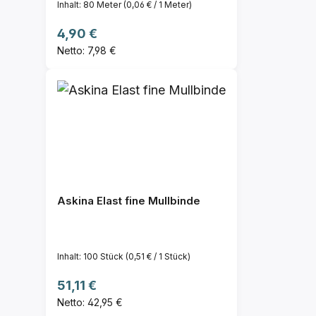
Inhalt:
80 Meter
(0,06 € / 1 Meter)
Regulärer Preis:
4,90 €
Netto: 7,98 €
Askina Elast fine Mullbinde
Inhalt:
100 Stück
(0,51 € / 1 Stück)
Regulärer Preis:
51,11 €
Netto: 42,95 €