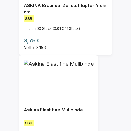
ASKINA Brauncel Zellstofftupfer 4 x 5
cm
SSB
Inhalt:
500 Stück
(0,01 € / 1 Stück)
Regulärer Preis:
3,75 €
Netto: 3,15 €
Askina Elast fine Mullbinde
SSB