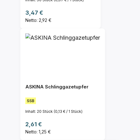
Regulärer Preis:
3,47 €
Netto: 2,92 €
ASKINA Schlinggazetupfer
SSB
Inhalt:
20 Stück
(0,13 € / 1 Stück)
Regulärer Preis:
2,61 €
Netto: 1,25 €