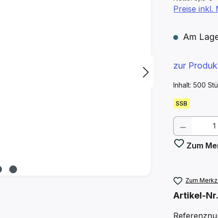
Preise inkl
Am Lager 
zur Produ
Inhalt:
500 St
SSB
Produkt
Zum Mer
Zum Merkze
Artikel-Nr
Referenznu