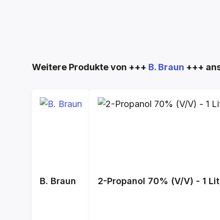
Produktgalerie überspringen
Weitere Produkte von +++
B. Braun
+++ an
B. Braun
2-Propanol 70% (V/V) - 1 Lit