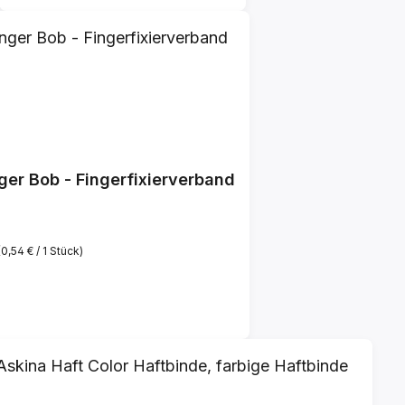
ger Bob - Fingerfixierverband
(0,54 € / 1 Stück)
reis:
€