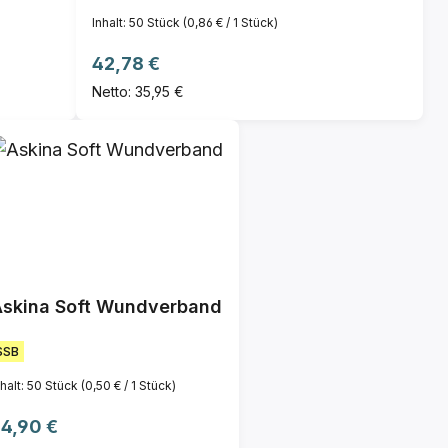
Inhalt:
50 Stück
(0,86 € / 1 Stück)
Regulärer Preis:
42,78 €
Netto: 35,95 €
Askina Soft Wundverband
SSB
nhalt:
50 Stück
(0,50 € / 1 Stück)
egulärer Preis:
4,90 €