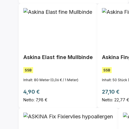
Askina Elast fine Mullbinde
Askina Fin
SSB
SSB
Inhalt:
80 Meter
(0,06 € / 1 Meter)
Inhalt:
50 Stück
Regulärer Preis:
Regulärer P
4,90 €
27,10 €
Netto: 7,98 €
Netto: 22,77 