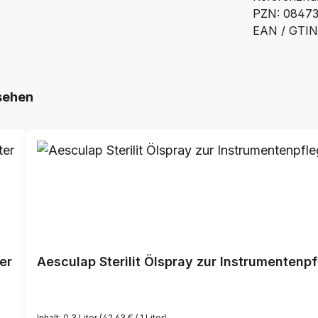
PZN: 0847
EAN / GTIN
sehen
er
Aesculap Sterilit Ölspray zur Instrumentenp
Inhalt:
0.3 Liter
(42,63 € / 1 Liter)