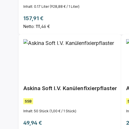
Inhalt:
0.17 Liter
(928,88 € / 1 Liter)
Regulärer Preis:
157,91 €
Netto: 111,46 €
Askina Soft I.V. Kanülenfixierpflaster
SSB
Inhalt:
50 Stück
(1,00 € / 1 Stück)
I
Regulärer Preis:
R
49,94 €
2