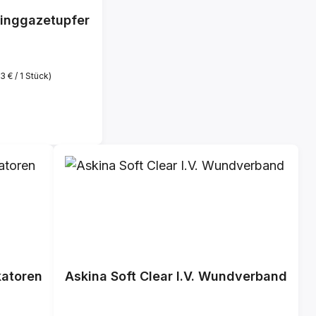
inggazetupfer
13 € / 1 Stück)
is:
katoren
Askina Soft Clear I.V. Wundverband