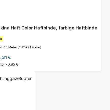
kina Haft Color Haftbinde, farbige Haftbinde
B
alt:
20 Meter
(4,22 € / 1 Meter)
gulärer Preis:
,31 €
to: 70,85 €