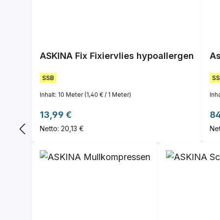
ASKINA Fix Fixiervlies hypoallergen
As
SSB
SS
Inhalt:
10 Meter
(1,40 € / 1 Meter)
Inh
Regulärer Preis:
Re
13,99 €
84
Netto: 20,13 €
Net