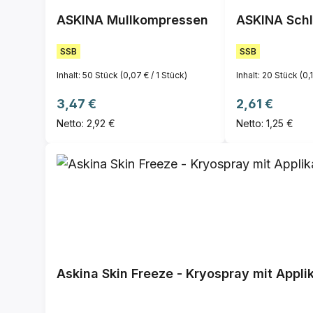
ASKINA Mullkompressen
ASKINA Schl
SSB
SSB
Inhalt:
50 Stück
(0,07 € / 1 Stück)
Inhalt:
20 Stück
(0,
Regulärer Preis:
Regulärer Pre
3,47 €
2,61 €
Netto: 2,92 €
Netto: 1,25 €
Askina Skin Freeze - Kryospray mit Appli