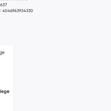
3637
: 4046963934330
flege