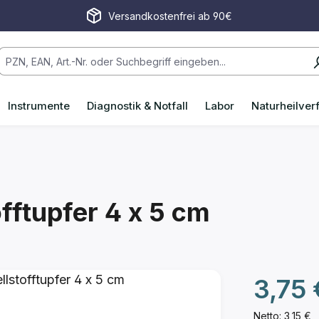
Versandkostenfrei ab 90€
Instrumente
Diagnostik & Notfall
Labor
Naturheilver
fftupfer 4 x 5 cm
Regulärer P
3,75 
Netto: 3,15 €