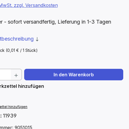
. MwSt. zzgl. Versandkosten
- sofort versandfertig, Lieferung in 1-3 Tagen
ktbeschreibung
ück
(0,01 € / 1 Stück)
 Anzahl: Gib den gewünschten Wert ein 
In den Warenkorb
kzettel hinzufügen
ttel hinzufügen
.:
11939
mmer: 9051015