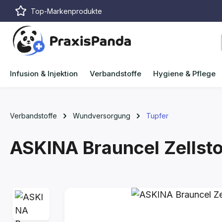
Top-Markenprodukte
m Hauptinhalt springen
Zur Suche springen
Zur Hauptnavigation springen
Infusion & Injektion
Verbandstoffe
Hygiene & Pflege
Verbandstoffe
Wundversorgung
Tupfer
ASKINA Brauncel Zellsto
Bildergalerie überspringen