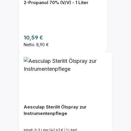
2-Propanol 70% (V/V) - 1 Liter
Regulärer Preis:
10,59 €
Netto: 8,90 €
Aesculap Sterilit Ölspray zur
Instrumentenpflege
Inhalt:
0.3 Liter
(42,63 € / 1 Liter)