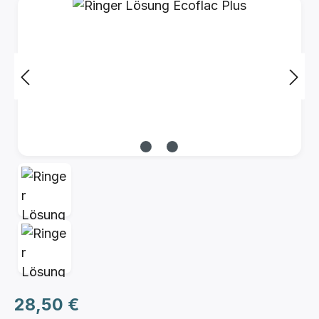
Bildergalerie überspringen
Regulärer Preis:
28,50 €