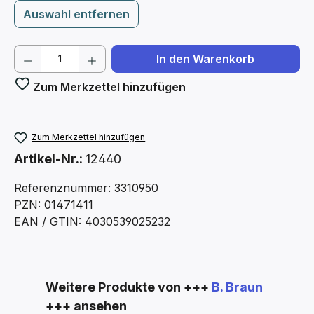
Auswahl entfernen
Produkt Anzahl: Gib den gewünschten We
In den Warenkorb
Zum Merkzettel hinzufügen
Zum Merkzettel hinzufügen
Artikel-Nr.:
12440
Referenznummer: 3310950
PZN: 01471411
EAN / GTIN: 4030539025232
Produktgalerie überspringen
Weitere Produkte von +++
B. Braun
+++ ansehen