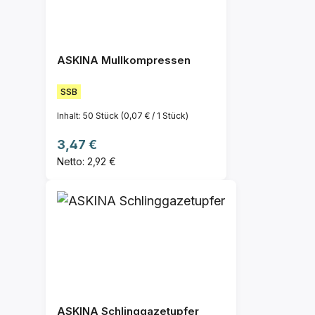
ASKINA Mullkompressen
SSB
Inhalt:
50 Stück
(0,07 € / 1 Stück)
Regulärer Preis:
3,47 €
Netto: 2,92 €
ASKINA Schlinggazetupfer