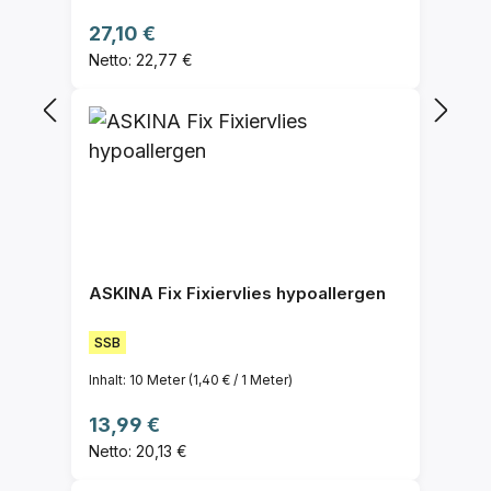
Regulärer Preis:
27,10 €
Netto: 22,77 €
ASKINA Fix Fixiervlies hypoallergen
SSB
Inhalt:
10 Meter
(1,40 € / 1 Meter)
Regulärer Preis:
13,99 €
Netto: 20,13 €