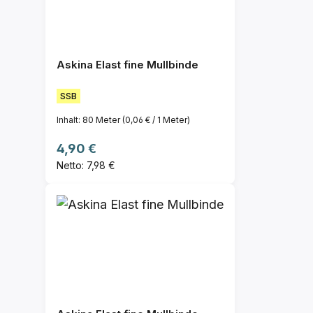
Askina Elast fine Mullbinde
SSB
Inhalt:
80 Meter
(0,06 € / 1 Meter)
Regulärer Preis:
4,90 €
Netto: 7,98 €