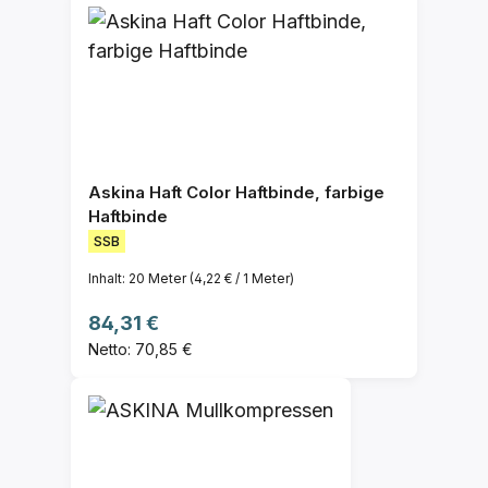
Askina Haft Color Haftbinde, farbige
Haftbinde
SSB
Inhalt:
20 Meter
(4,22 € / 1 Meter)
Regulärer Preis:
84,31 €
Netto: 70,85 €