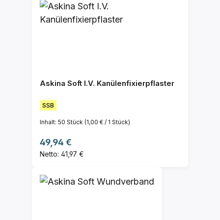
Askina Soft I.V. Kanülenfixierpflaster
SSB
Inhalt:
50 Stück
(1,00 € / 1 Stück)
Regulärer Preis:
49,94 €
Netto: 41,97 €