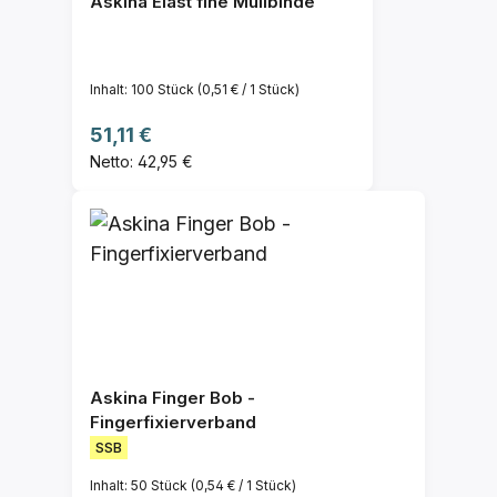
Askina Elast fine Mullbinde
Inhalt:
100 Stück
(0,51 € / 1 Stück)
Regulärer Preis:
51,11 €
Netto: 42,95 €
Askina Finger Bob -
Fingerfixierverband
SSB
Inhalt:
50 Stück
(0,54 € / 1 Stück)