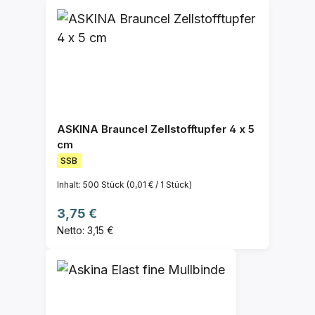
ASKINA Brauncel Zellstofftupfer 4 x 5
cm
SSB
Inhalt:
500 Stück
(0,01 € / 1 Stück)
Regulärer Preis:
3,75 €
Netto: 3,15 €