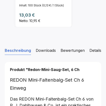
Inhalt:
100 Stück
(0,13 € / 1 Stück)
Regulärer Preis:
13,03 €
Netto: 10,95 €
Beschreibung
Downloads
Bewertungen
Details z
Produkt "Redon-Mini-Saug-Set, 6 Ch
REDON Mini-Faltenbalg-Set Ch 6
Einweg
Das REDON Mini-Faltenbalg-Set Ch 6 von
P. J. Dahlhausen & Co. ist ein praktisches