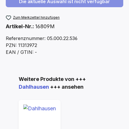
Die aktuelle Auswahl ist nicht verfügbar
Zum Merkzettel hinzufügen
Artikel-Nr.:
16809M
Referenznummer: 05.000.22.536
PZN: 11313972
EAN / GTIN: -
Produktgalerie überspringen
Weitere Produkte von +++
Dahlhausen
+++ ansehen