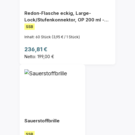
Redon-Flasche eckig, Large-
Lock/Stufenkonnektor, OP 200 ml -
60 St.
SSB
Inhalt:
60 Stück
(3,95 € / 1 Stück)
Regulärer Preis:
236,81 €
Netto: 199,00 €
Sauerstoffbrille
SSB