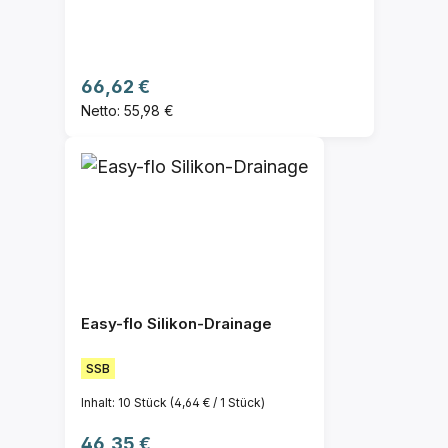
Regulärer Preis:
66,62 €
Netto: 55,98 €
Easy-flo Silikon-Drainage
SSB
Inhalt:
10 Stück
(4,64 € / 1 Stück)
Regulärer Preis:
46,35 €