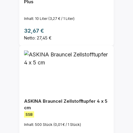
Plus
Inhalt:
10 Liter
(3,27 € / 1 Liter)
Regulärer Preis:
32,67 €
Netto: 27,45 €
ASKINA Brauncel Zellstofftupfer 4 x 5
cm
SSB
Inhalt:
500 Stück
(0,01 € / 1 Stück)