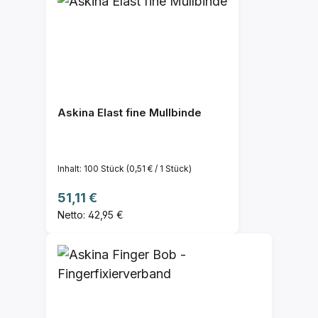
Askina Elast fine Mullbinde
Inhalt:
100 Stück
(0,51 € / 1 Stück)
Regulärer Preis:
51,11 €
Netto: 42,95 €