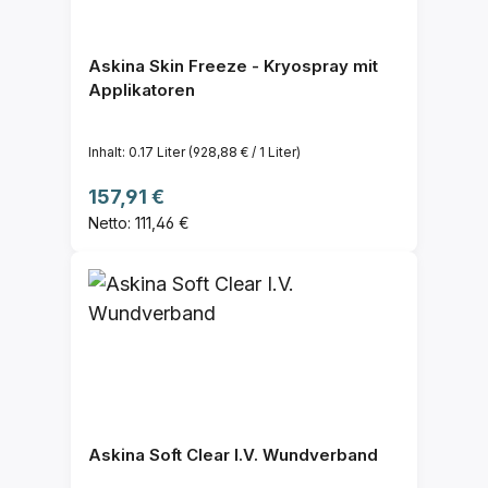
Askina Skin Freeze - Kryospray mit
Applikatoren
Inhalt:
0.17 Liter
(928,88 € / 1 Liter)
Regulärer Preis:
157,91 €
Netto: 111,46 €
Askina Soft Clear I.V. Wundverband