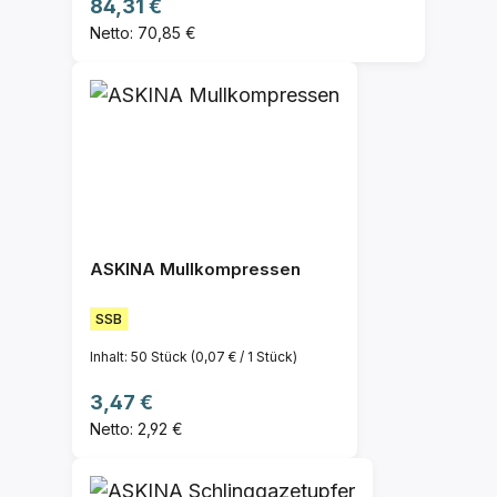
Regulärer Preis:
84,31 €
Netto: 70,85 €
ASKINA Mullkompressen
SSB
Inhalt:
50 Stück
(0,07 € / 1 Stück)
Regulärer Preis:
3,47 €
Netto: 2,92 €