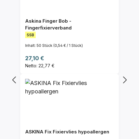
Askina Finger Bob -
Fingerfixierverband
SSB
Inhalt:
50 Stück
(0,54 € / 1 Stück)
Regulärer Preis:
27,10 €
Netto: 22,77 €
ASKINA Fix Fixiervlies hypoallergen