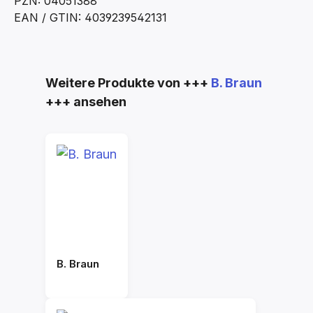
PZN: 04051388
EAN / GTIN: 4039239542131
Produktgalerie überspringen
Weitere Produkte von +++
B. Braun
+++ ansehen
B. Braun