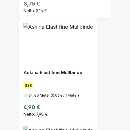
Regulärer Preis:
3,75 €
Netto: 3,15 €
Askina Elast fine Mullbinde
SSB
Inhalt:
80 Meter
(0,06 € / 1 Meter)
Regulärer Preis:
4,90 €
Netto: 7,98 €