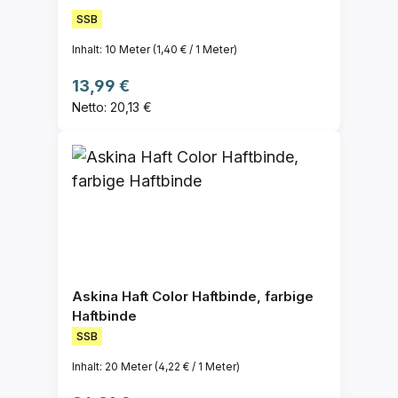
SSB
Inhalt:
10 Meter
(1,40 € / 1 Meter)
Regulärer Preis:
13,99 €
Netto: 20,13 €
Askina Haft Color Haftbinde, farbige
Haftbinde
SSB
Inhalt:
20 Meter
(4,22 € / 1 Meter)