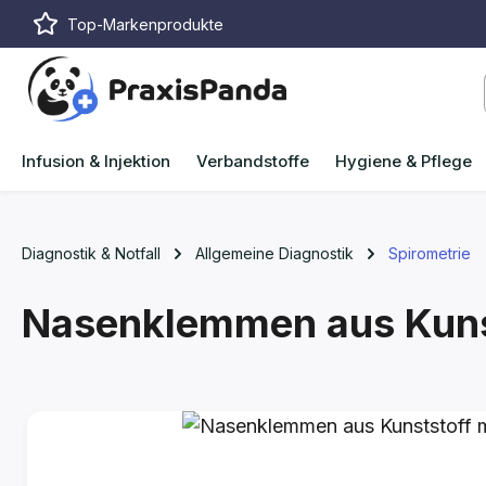
Top-Markenprodukte
m Hauptinhalt springen
Zur Suche springen
Zur Hauptnavigation springen
Infusion & Injektion
Verbandstoffe
Hygiene & Pflege
Diagnostik & Notfall
Allgemeine Diagnostik
Spirometrie
Nasenklemmen aus Kuns
Bildergalerie überspringen