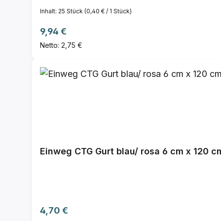
Inhalt:
25 Stück
(0,40 € / 1 Stück)
Regulärer Preis:
9,94 €
Netto: 2,75 €
Einweg CTG Gurt blau/ rosa 6 cm x 120 cm
Regulärer Preis:
4,70 €