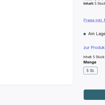
Inhalt:
5 Stü
Preise inkl
Am Lager 
zur Produ
Inhalt:
5 Stüc
aus
Menge
5 St.