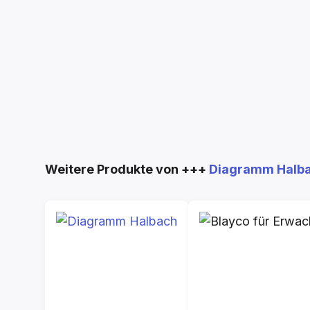
Produktgalerie überspringen
Weitere Produkte von +++
Diagramm Halb