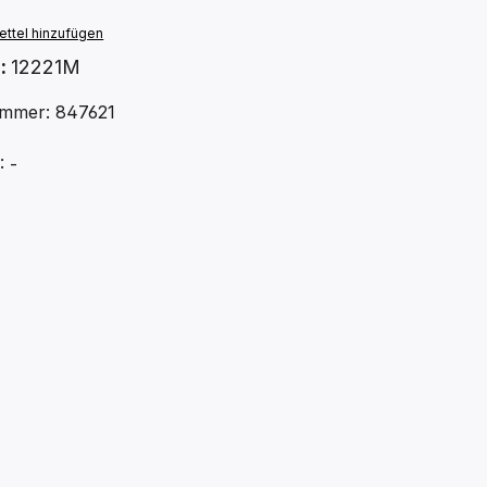
ttel hinzufügen
.:
12221M
mmer: 847621
 -