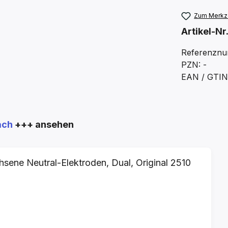
Zum Merkze
Artikel-Nr
Referenznu
PZN: -
EAN / GTIN:
ach
+++ ansehen