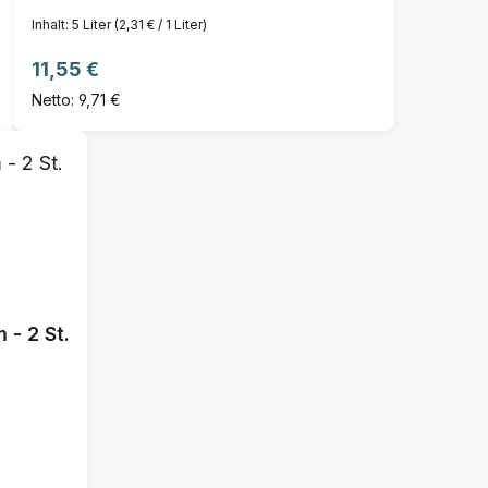
Inhalt:
5 Liter
(2,31 € / 1 Liter)
Regulärer Preis:
11,55 €
Netto: 9,71 €
 - 2 St.