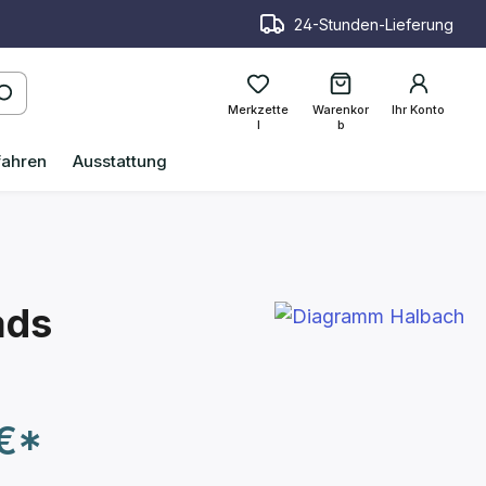
24-Stunden-Lieferung
Merkzette
Warenkor
Ihr Konto
l
b
fahren
Ausstattung
ads
 €*