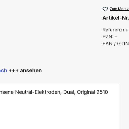
Zum Merkze
Artikel-Nr
Referenznu
PZN: -
EAN / GTIN:
ach
+++ ansehen