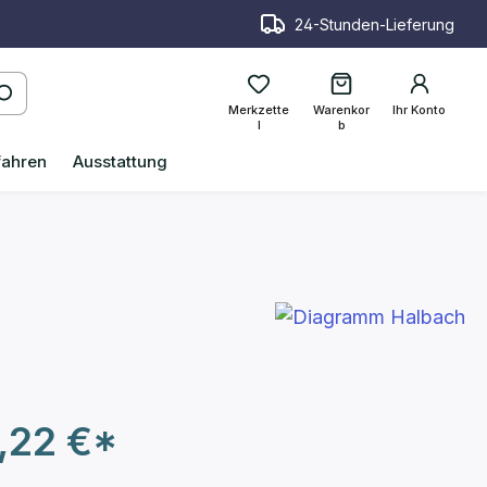
24-Stunden-Lieferung
Merkzette
Warenkor
Ihr Konto
l
b
fahren
Ausstattung
,22 €*