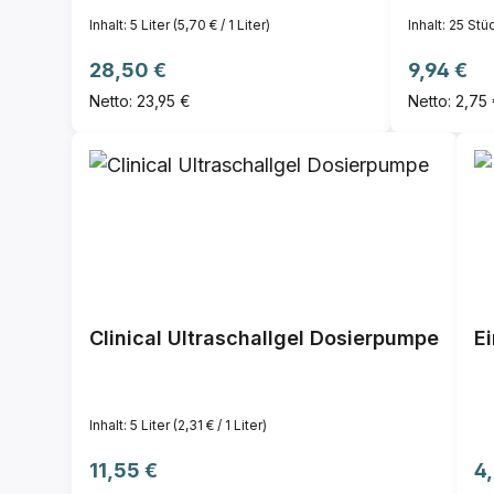
Inhalt:
5 Liter
(5,70 € / 1 Liter)
Inhalt:
25 Stü
Regulärer Preis:
Regulärer
28,50 €
9,94 €
Netto: 23,95 €
Netto: 2,75
Clinical Ultraschallgel Dosierpumpe
Ei
Inhalt:
5 Liter
(2,31 € / 1 Liter)
Regulärer Preis:
Re
11,55 €
4