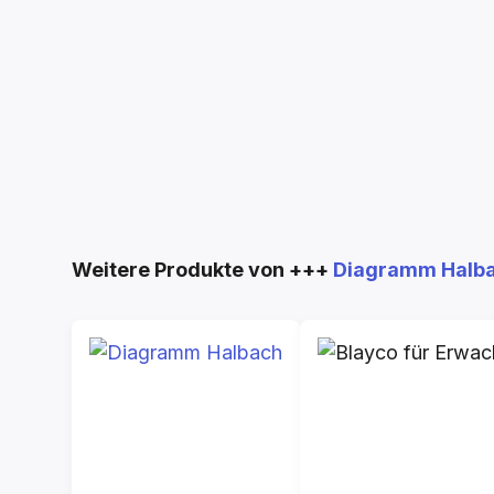
Produktgalerie überspringen
Weitere Produkte von +++
Diagramm Halb