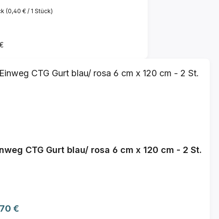
ck
(0,40 € / 1 Stück)
 Preis:
 €
nweg CTG Gurt blau/ rosa 6 cm x 120 cm - 2 St.
gulärer Preis:
,70 €