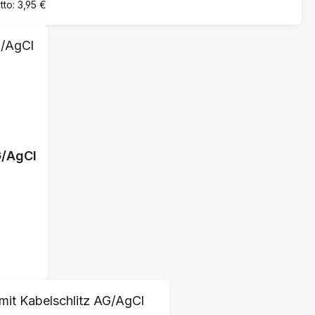
tto: 3,95 €
G/AgCl