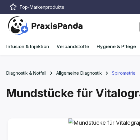
Top-Markenprodukte
m Hauptinhalt springen
Zur Suche springen
Zur Hauptnavigation springen
Infusion & Injektion
Verbandstoffe
Hygiene & Pflege
Diagnostik & Notfall
Allgemeine Diagnostik
Spirometrie
Mundstücke für Vitalog
Bildergalerie überspringen