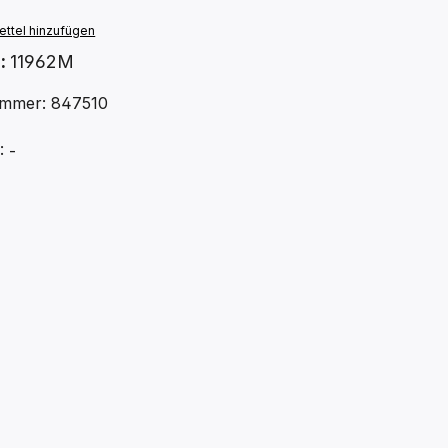
ttel hinzufügen
.:
11962M
mmer: 847510
 -