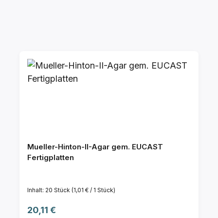
Mueller-Hinton-II-Agar gem. EUCAST
Fertigplatten
Inhalt:
20 Stück
(1,01 € / 1 Stück)
Regulärer Preis:
20,11 €