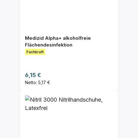
Medizid Alpha+ alkoholfreie
Flächendesinfektion
Fachkraft
Regulärer Preis:
6,15 €
Netto: 5,17 €