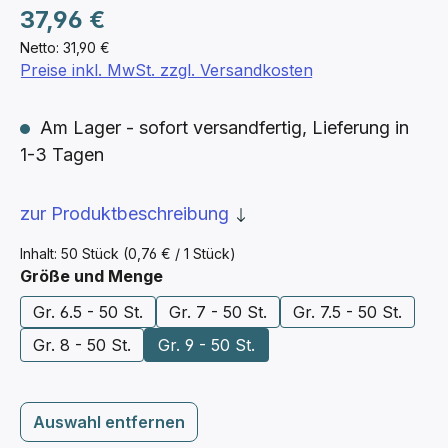
Regulärer Preis:
37,96 €
Netto: 31,90 €
Preise inkl. MwSt. zzgl. Versandkosten
Am Lager - sofort versandfertig, Lieferung in
1-3 Tagen
zur Produktbeschreibung
Inhalt:
50 Stück
(0,76 € / 1 Stück)
auswählen
Größe und Menge
Gr. 6.5 - 50 St.
Gr. 7 - 50 St.
Gr. 7.5 - 50 St.
Gr. 8 - 50 St.
Gr. 9 - 50 St.
Auswahl entfernen