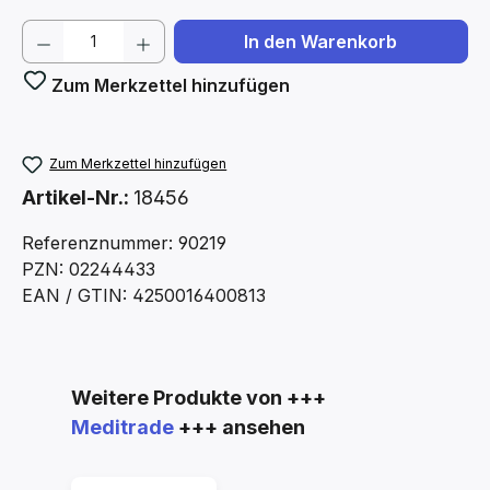
Produkt Anzahl: Gib den gewünschten We
In den Warenkorb
Zum Merkzettel hinzufügen
Zum Merkzettel hinzufügen
Artikel-Nr.:
18456
Referenznummer: 90219
PZN: 02244433
EAN / GTIN: 4250016400813
Produktgalerie überspringen
Weitere Produkte von +++
Meditrade
+++ ansehen