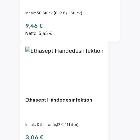
Inhalt:
50 Stück
(0,19 € / 1 Stück)
Regulärer Preis:
9,46 €
Netto: 5,45 €
Ethasept Händedesinfektion
Inhalt:
0.5 Liter
(6,12 € / 1 Liter)
Regulärer Preis:
3,06 €