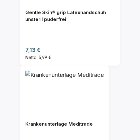
Gentle Skin® grip Latexhandschuh
unsteril puderfrei
Regulärer Preis:
7,13 €
Netto: 5,99 €
Krankenunterlage Meditrade