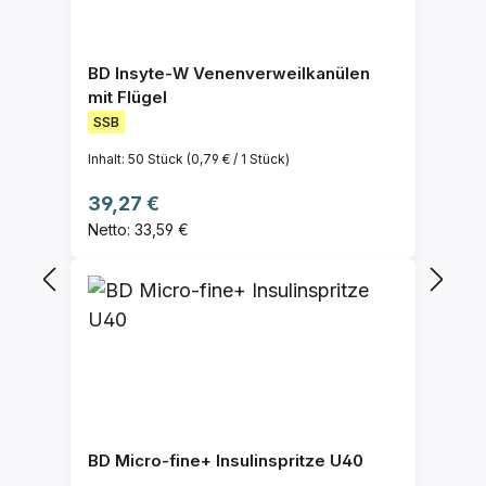
BD Insyte-W Venenverweilkanülen
mit Flügel
SSB
Inhalt:
50 Stück
(0,79 € / 1 Stück)
Regulärer Preis:
39,27 €
Netto: 33,59 €
BD Micro-fine+ Insulinspritze U40