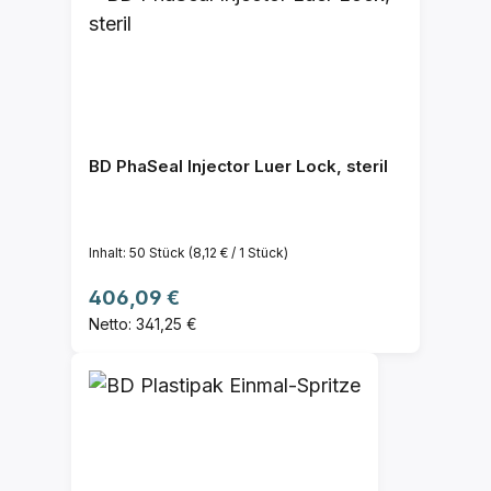
BD PhaSeal Injector Luer Lock, steril
Inhalt:
50 Stück
(8,12 € / 1 Stück)
Regulärer Preis:
406,09 €
Netto: 341,25 €