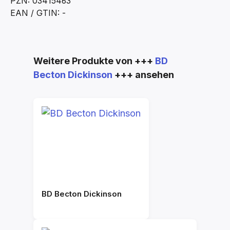
PZN: 03415463
EAN / GTIN: -
Produktgalerie überspringen
Weitere Produkte von +++
BD
Becton Dickinson
+++ ansehen
BD Becton Dickinson