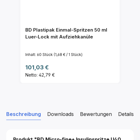
BD Plastipak Einmal-Spritzen 50 ml
Luer-Lock mit Aufziehkanüle
Inhalt:
60 Stück
(1,68 € / 1 Stück)
Regulärer Preis:
101,03 €
Netto: 42,79 €
Beschreibung
Downloads
Bewertungen
Details z
Produkt "BD Micro-fine+ Insulinspritze U40