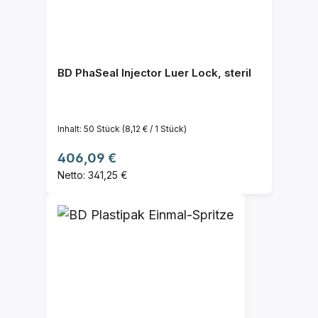
BD PhaSeal Injector Luer Lock, steril
Inhalt:
50 Stück
(8,12 € / 1 Stück)
Regulärer Preis:
406,09 €
Netto: 341,25 €