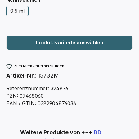
0.5 ml
Zum Merkzettel hinzufügen
Artikel-Nr.:
15732M
Referenznummer: 324876
PZN: 07468060
EAN / GTIN: 0382904876036
Produktgalerie überspringen
Weitere Produkte von +++
BD