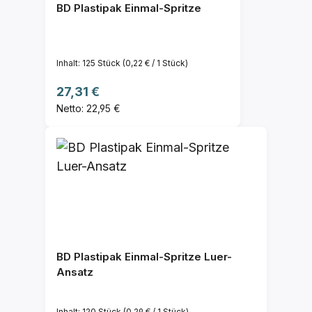
BD Plastipak Einmal-Spritze
Inhalt:
125 Stück
(0,22 € / 1 Stück)
Regulärer Preis:
27,31 €
Netto: 22,95 €
BD Plastipak Einmal-Spritze Luer-
Ansatz
Inhalt:
120 Stück
(0,29 € / 1 Stück)