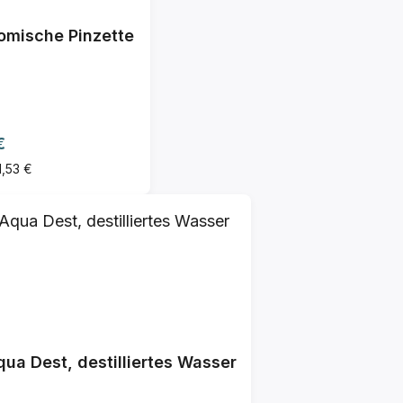
omische Pinzette
ärer Preis:
€
1,53 €
Aqua Dest, destilliertes Wasser