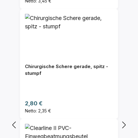
Netto: 3,45 €
Chirurgische Schere gerade, spitz -
stumpf
Regulärer Preis:
2,80 €
Netto: 2,35 €