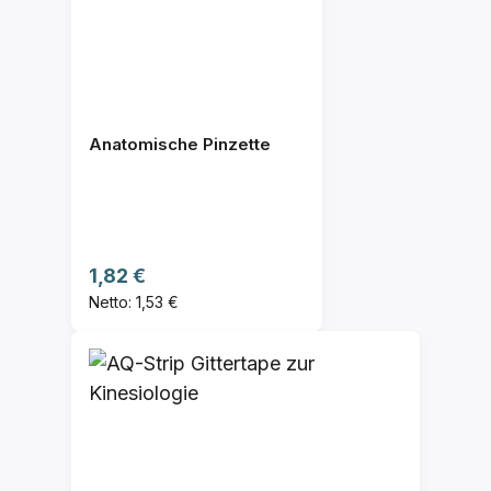
Anatomische Pinzette
Regulärer Preis:
1,82 €
Netto: 1,53 €