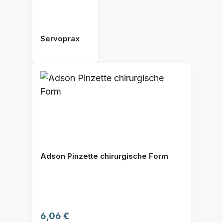
Servoprax
Adson Pinzette chirurgische Form
Regulärer Preis:
6,06 €