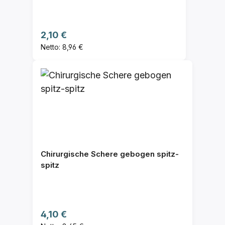
Regulärer Preis:
2,10 €
Netto: 8,96 €
Chirurgische Schere gebogen spitz-
spitz
Regulärer Preis:
4,10 €