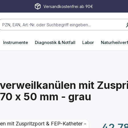
Versandkostenfrei ab 90€
Instrumente
Diagnostik & Notfall
Labor
Naturheilver
verweilkanülen mit Zuspri
.70 x 50 mm - grau
Regulärer P
42,7