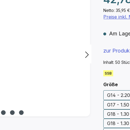
Netto: 35,95 €
Preise inkl
Am Lager 
zur Produ
Inhalt:
50 Stü
SSB
ausw
Größe
G14 - 2.2
G17 - 1.5
G18 - 1.30
G18 - 1.3