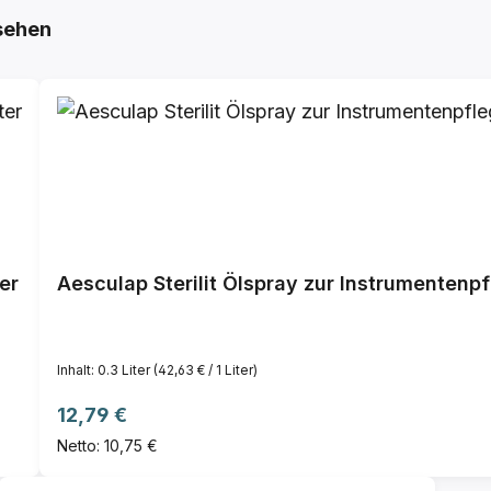
sehen
er
Aesculap Sterilit Ölspray zur Instrumentenp
Inhalt:
0.3 Liter
(42,63 € / 1 Liter)
Regulärer Preis:
12,79 €
Netto: 10,75 €