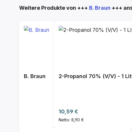
Produktgalerie überspringen
Weitere Produkte von +++
B. Braun
+++ an
B. Braun
2-Propanol 70% (V/V) - 1 Lit
Regulärer Preis:
10,59 €
Netto: 8,90 €