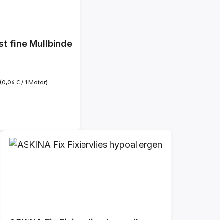
st fine Mullbinde
(0,06 € / 1 Meter)
reis: