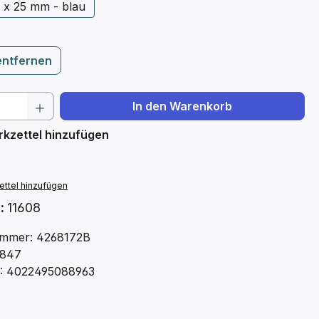
0 x 25 mm - blau
entfernen
 Anzahl: Gib den gewünschten Wert ein 
In den Warenkorb
kzettel hinzufügen
ttel hinzufügen
.:
11608
mmer: 4268172B
8847
: 4022495088963