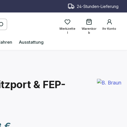
24-Stunden-Lieferung
Merkzette
Warenkor
Ihr Konto
l
b
fahren
Ausstattung
tzport & FEP-
reis:
8 €