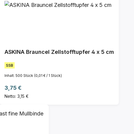
ASKINA Brauncel Zellstofftupfer 4 x 5 cm
SSB
Inhalt:
500 Stück
(0,01 € / 1 Stück)
Regulärer Preis:
3,75 €
Netto: 3,15 €