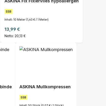
ASKINA Fix Fixiervlies hypoallergen
SSB
Inhalt:
10 Meter
(1,40 € / 1 Meter)
Regulärer Preis:
13,99 €
Netto: 20,13 €
tbinde
ASKINA Mullkompressen
SSB
Inhalt:
50 Stück
(0,07 € / 1 Stück)