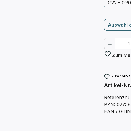
G22 - 0.9
Auswahl 
Produkt
Zum Mer
Zum Merkze
Artikel-Nr
Referenznu
PZN: 0275
EAN / GTIN