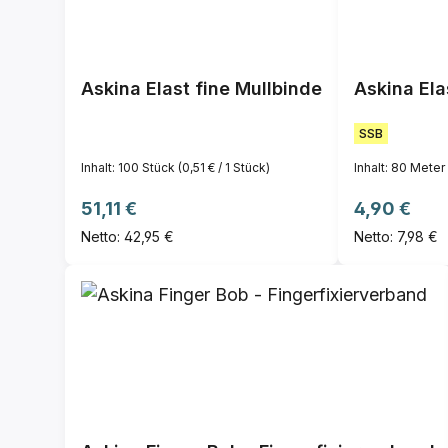
Askina Elast fine Mullbinde
Askina Ela
SSB
Inhalt:
100 Stück
(0,51 € / 1 Stück)
Inhalt:
80 Meter
Regulärer Preis:
Regulärer P
51,11 €
4,90 €
Netto: 42,95 €
Netto: 7,98 €