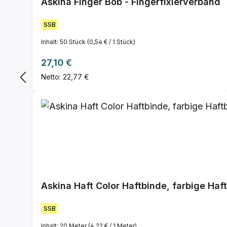
Askina Finger Bob - Fingerfixierverband
SSB
Inhalt:
50 Stück
(0,54 € / 1 Stück)
Regulärer Preis:
27,10 €
Netto: 22,77 €
Askina Haft Color Haftbinde, farbige Haf
SSB
Inhalt:
20 Meter
(4,22 € / 1 Meter)