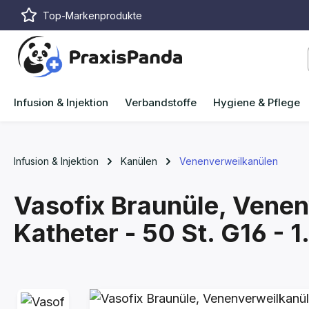
Top-Markenprodukte
m Hauptinhalt springen
Zur Suche springen
Zur Hauptnavigation springen
Infusion & Injektion
Verbandstoffe
Hygiene & Pflege
Infusion & Injektion
Kanülen
Venenverweilkanülen
Vasofix Braunüle, Venen
Katheter - 50 St.
G16 - 1
Bildergalerie überspringen