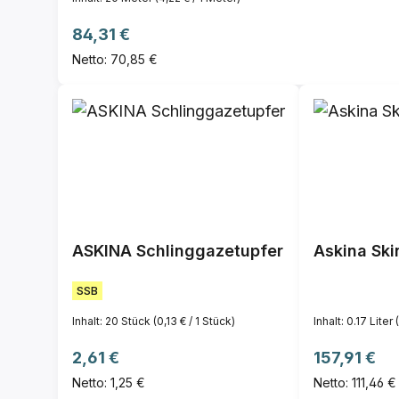
Regulärer Preis:
84,31 €
Netto: 70,85 €
ASKINA Schlinggazetupfer
Askina Ski
SSB
Inhalt:
20 Stück
(0,13 € / 1 Stück)
Inhalt:
0.17 Liter
Regulärer Preis:
Regulärer P
2,61 €
157,91 €
Netto: 1,25 €
Netto: 111,46 €