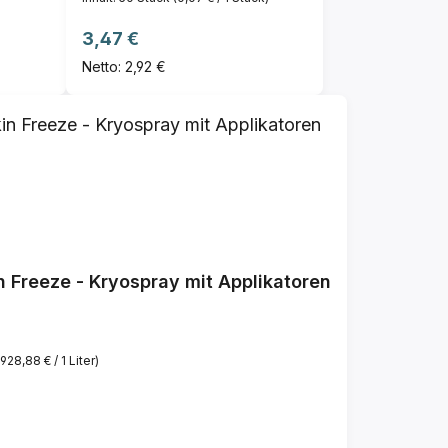
Regulärer Preis:
3,47 €
Netto: 2,92 €
n Freeze - Kryospray mit Applikatoren
(928,88 € / 1 Liter)
reis: