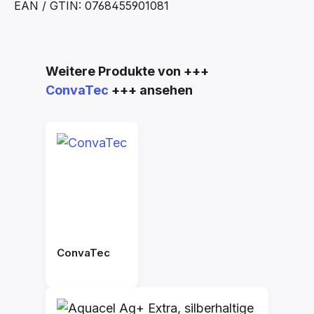
EAN / GTIN: 0768455901081
Produktgalerie überspringen
Weitere Produkte von +++
ConvaTec
+++ ansehen
ConvaTec