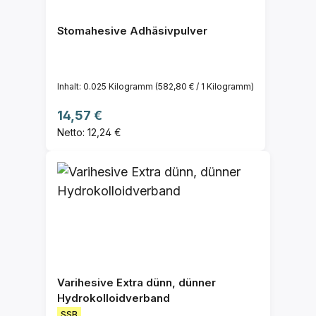
Stomahesive Adhäsivpulver
Inhalt:
0.025 Kilogramm
(582,80 € / 1 Kilogramm)
Regulärer Preis:
14,57 €
Netto: 12,24 €
Varihesive Extra dünn, dünner
Hydrokolloidverband
SSB