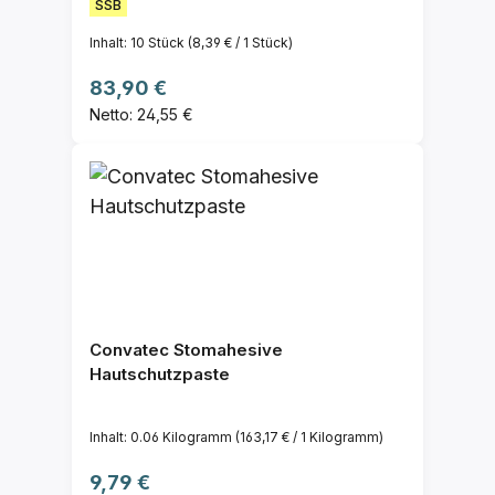
SSB
Inhalt:
10 Stück
(8,39 € / 1 Stück)
Regulärer Preis:
83,90 €
Netto: 24,55 €
Convatec Stomahesive
Hautschutzpaste
Inhalt:
0.06 Kilogramm
(163,17 € / 1 Kilogramm)
Regulärer Preis:
9,79 €