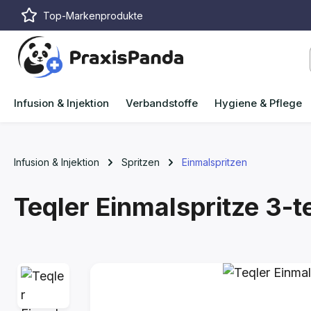
Top-Markenprodukte
m Hauptinhalt springen
Zur Suche springen
Zur Hauptnavigation springen
Infusion & Injektion
Verbandstoffe
Hygiene & Pflege
Infusion & Injektion
Spritzen
Einmalspritzen
Teqler Einmalspritze 3-te
Bildergalerie überspringen