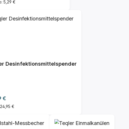
o: 5,29 €
er Desinfektionsmittelspender
ärer Preis:
9 €
 24,95 €