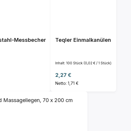
lstahl-Messbecher
Teqler Einmalkanülen
Inhalt:
100 Stück
(0,02 € / 1 Stück)
is:
Regulärer Preis:
2,27 €
Netto: 1,71 €