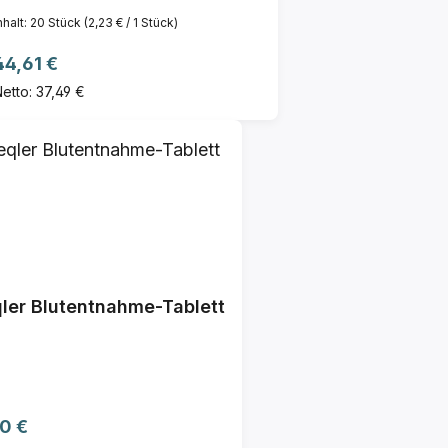
nhalt:
20 Stück
(2,23 € / 1 Stück)
Regulärer Preis:
44,61 €
etto: 37,49 €
ler Blutentnahme-Tablett
ulärer Preis:
0 €