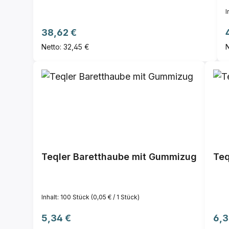
I
Regulärer Preis:
38,62 €
Netto: 32,45 €
N
Teqler Baretthaube mit Gummizug
Teq
Inhalt:
100 Stück
(0,05 € / 1 Stück)
Regulärer Preis:
Reg
5,34 €
6,3