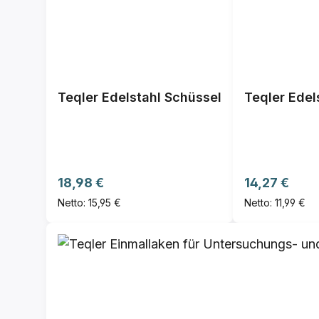
Teqler Edelstahl Schüssel
Teqler Ede
Regulärer Preis:
Regulärer Pre
18,98 €
14,27 €
Netto: 15,95 €
Netto: 11,99 €