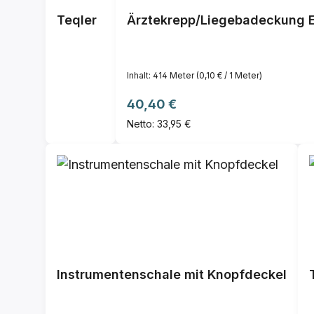
Teqler
Ärztekrepp/Liegebadeckung E
Inhalt:
414 Meter
(0,10 € / 1 Meter)
Regulärer Preis:
40,40 €
Netto: 33,95 €
Instrumentenschale mit Knopfdeckel