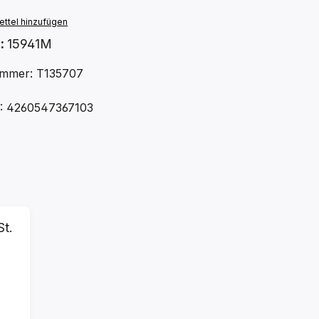
ttel hinzufügen
.:
15941M
mmer: T135707
: 4260547367103