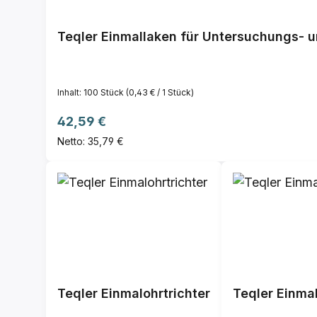
Teqler Einmallaken für Untersuchungs- 
Inhalt:
100 Stück
(0,43 € / 1 Stück)
Regulärer Preis:
42,59 €
Netto: 35,79 €
Teqler Einmalohrtrichter
Teqler Einmal