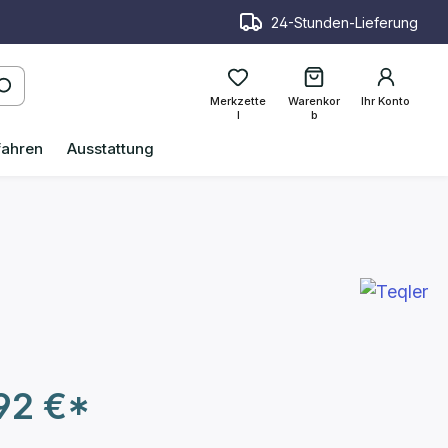
24-Stunden-Lieferung
Merkzette
Warenkor
Ihr Konto
l
b
fahren
Ausstattung
92 €*