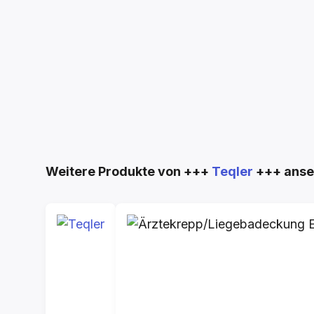
Produktgalerie überspringen
Weitere Produkte von +++
Teqler
+++ ans