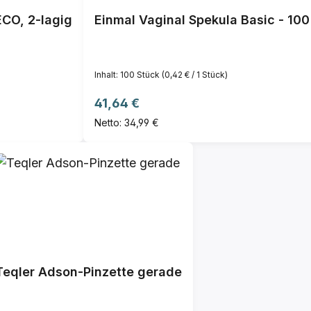
CO, 2-lagig
Einmal Vaginal Spekula Basic - 100 
Inhalt:
100 Stück
(0,42 € / 1 Stück)
Regulärer Preis:
41,64 €
Netto: 34,99 €
Teqler Adson-Pinzette gerade