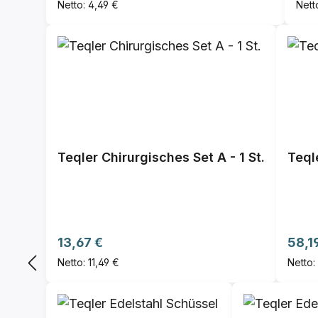
Netto: 4,49 €
Nett
Teqler Chirurgisches Set A - 1 St.
Teql
Regulärer Preis:
Regul
13,67 €
58,1
Netto: 11,49 €
Netto: