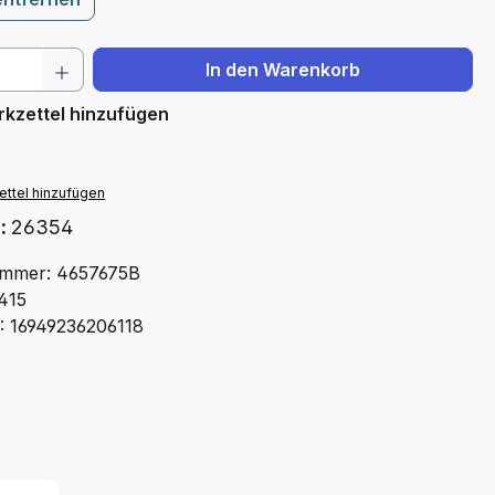
 Anzahl: Gib den gewünschten Wert ein 
In den Warenkorb
kzettel hinzufügen
ttel hinzufügen
.:
26354
mmer: 4657675B
415
: 16949236206118