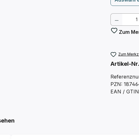
Produkt
Zum Mer
Zum Merkze
Artikel-Nr
Referenznu
PZN: 18746
EAN / GTIN
sehen