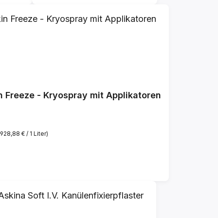
n Freeze - Kryospray mit Applikatoren
(928,88 € / 1 Liter)
reis: