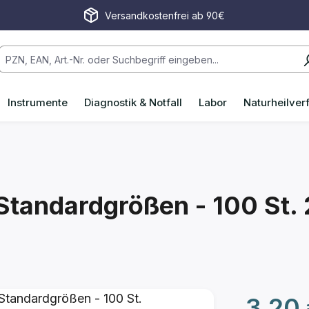
Versandkostenfrei ab 90€
Instrumente
Diagnostik & Notfall
Labor
Naturheilver
Standardgrößen - 100 St.
Regulärer P
3,20