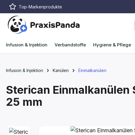
Top-Markenprodukte
m Hauptinhalt springen
Zur Suche springen
Zur Hauptnavigation springen
Infusion & Injektion
Verbandstoffe
Hygiene & Pflege
Infusion & Injektion
Kanülen
Einmalkanülen
Sterican Einmalkanülen 
25 mm
Bildergalerie überspringen