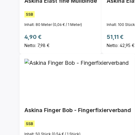
Askina Elast fine Mullbinde
Askina Ela
SSB
Inhalt:
80 Meter
(0,06 € / 1 Meter)
Inhalt:
100 Stüc
Regulärer Preis:
Regulärer P
4,90 €
51,11 €
Netto: 7,98 €
Netto: 42,95 €
Askina Finger Bob - Fingerfixierverband
SSB
Inhalt:
50 Stück
(0,54 € / 1 Stück)