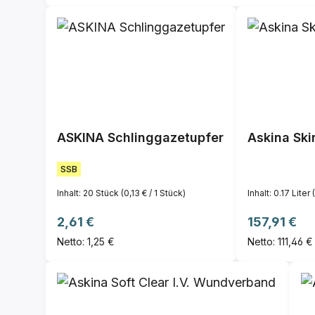
ASKINA Schlinggazetupfer
Askina Ski
SSB
Inhalt:
20 Stück
(0,13 € / 1 Stück)
Inhalt:
0.17 Liter
Regulärer Preis:
Regulärer P
2,61 €
157,91 €
Netto: 1,25 €
Netto: 111,46 €