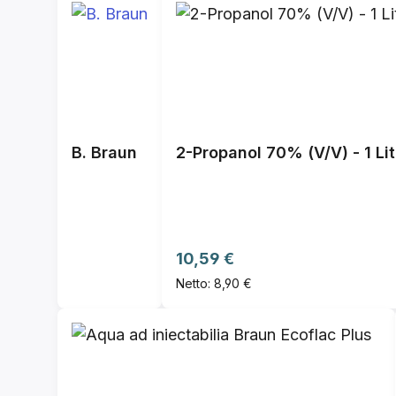
B. Braun
2-Propanol 70% (V/V) - 1 Lit
Regulärer Preis:
10,59 €
Netto: 8,90 €