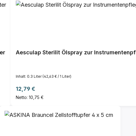
er
Aesculap Sterilit Ölspray zur Instrumentenp
Inhalt:
0.3 Liter
(42,63 € / 1 Liter)
Regulärer Preis:
12,79 €
Netto: 10,75 €