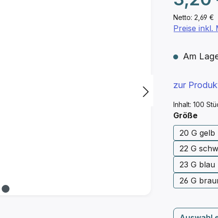
Netto: 2,69 €
Preise inkl
Am Lager 
zur Produ
Inhalt:
100 St
ausw
Größe
20 G gelb
22 G schw
23 G blau
26 G brau
Auswahl 