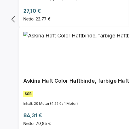
Regulärer Preis:
27,10 €
Netto: 22,77 €
Askina Haft Color Haftbinde, farbige Haf
SSB
Inhalt:
20 Meter
(4,22 € / 1 Meter)
Regulärer Preis:
84,31 €
Netto: 70,85 €