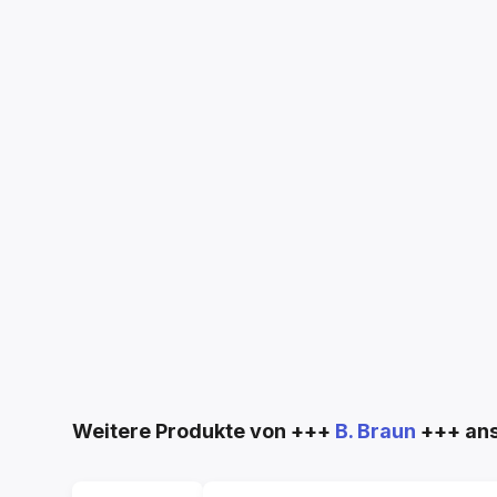
Produktgalerie überspringen
Weitere Produkte von +++
B. Braun
+++ an