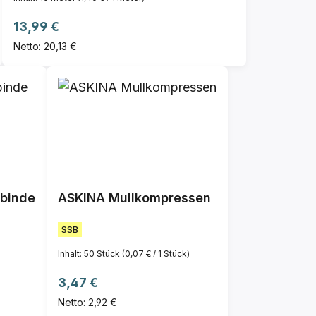
Regulärer Preis:
13,99 €
Netto: 20,13 €
tbinde
ASKINA Mullkompressen
SSB
Inhalt:
50 Stück
(0,07 € / 1 Stück)
Regulärer Preis:
3,47 €
Netto: 2,92 €