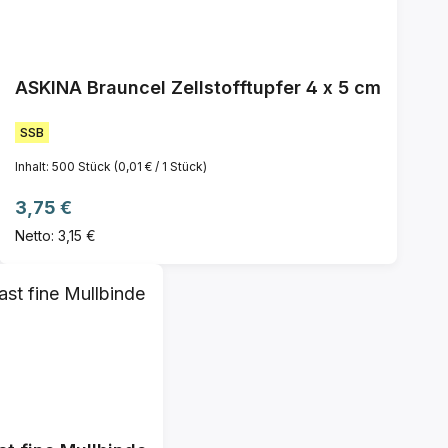
ASKINA Brauncel Zellstofftupfer 4 x 5 cm
SSB
Inhalt:
500 Stück
(0,01 € / 1 Stück)
Regulärer Preis:
3,75 €
Netto: 3,15 €