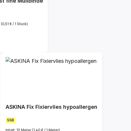
st fine Mullbinde
k
(0,51 € / 1 Stück)
reis:
ASKINA Fix Fixiervlies hypoallergen
SSB
Inhalt:
10 Meter
(1,40 € / 1 Meter)