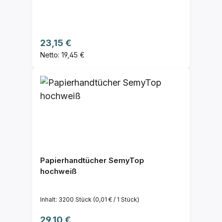
Papier - 1 St.
Regulärer Preis:
23,15 €
Netto: 19,45 €
Papierhandtücher SemyTop
hochweiß
Inhalt:
3200 Stück
(0,01 € / 1 Stück)
Regulärer Preis:
29,10 €