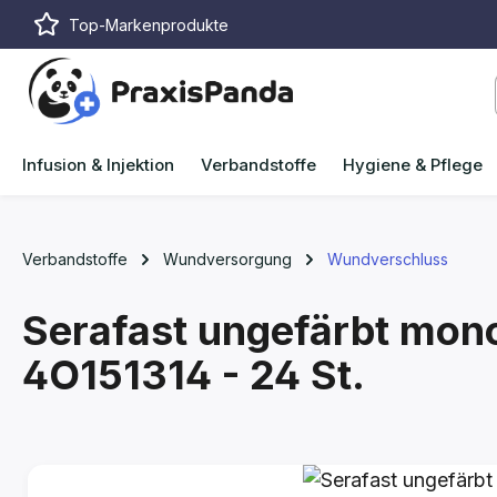
Top-Markenprodukte
m Hauptinhalt springen
Zur Suche springen
Zur Hauptnavigation springen
Infusion & Injektion
Verbandstoffe
Hygiene & Pflege
Verbandstoffe
Wundversorgung
Wundverschluss
Serafast ungefärbt mono
4O151314 - 24 St.
Bildergalerie überspringen