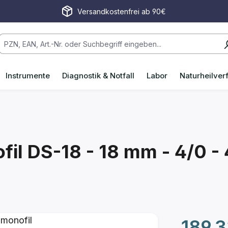
Versandkostenfrei ab 90€
Instrumente
Diagnostik & Notfall
Labor
Naturheilver
fil
DS-18 - 18 mm - 4/0 -
Regulärer P
189,3