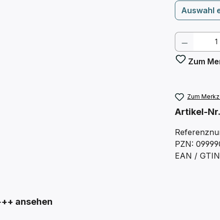
Auswahl 
Produkt
Zum Mer
Zum Merkze
Artikel-Nr
Referenznu
PZN: 09999
EAN / GTIN:
++ ansehen