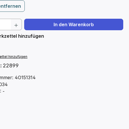
entfernen
 Anzahl: Gib den gewünschten Wert ein 
In den Warenkorb
kzettel hinzufügen
ttel hinzufügen
.:
22899
mmer: 4O151314
034
 -