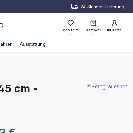
24-Stunden-Lieferung
Merkzette
Warenkor
Ihr Konto
l
b
fahren
Ausstattung
 45 cm -
reis:
3 €