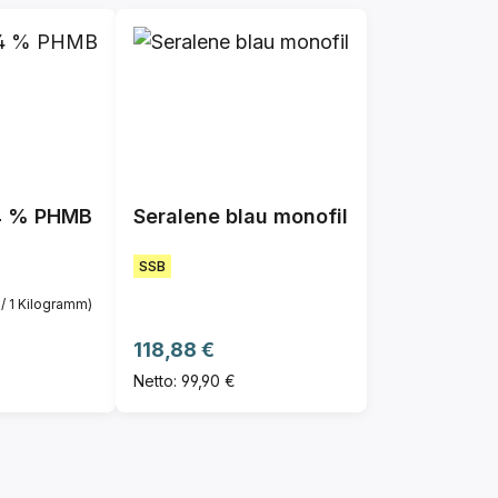
4 % PHMB
Seralene blau monofil
SSB
 / 1 Kilogramm)
Regulärer Preis:
118,88 €
Netto: 99,90 €