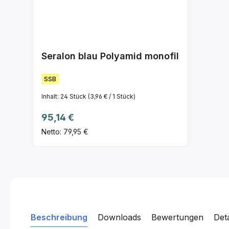
Seralon blau Polyamid monofil
SSB
Inhalt:
24 Stück
(3,96 € / 1 Stück)
Regulärer Preis:
95,14 €
Netto: 79,95 €
Beschreibung
Downloads
Bewertungen
Det