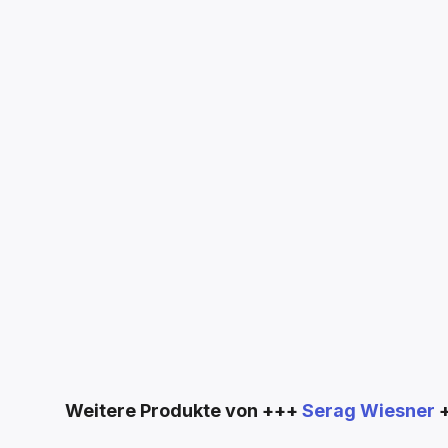
Produktgalerie überspringen
Weitere Produkte von +++
Serag Wiesner
+