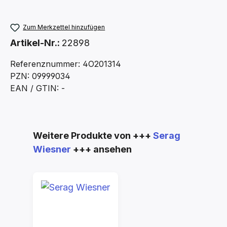
Zum Merkzettel hinzufügen
Artikel-Nr.:
22898
Referenznummer: 4O201314
PZN: 09999034
EAN / GTIN: -
Produktgalerie überspringen
Weitere Produkte von +++
Serag
Wiesner
+++ ansehen