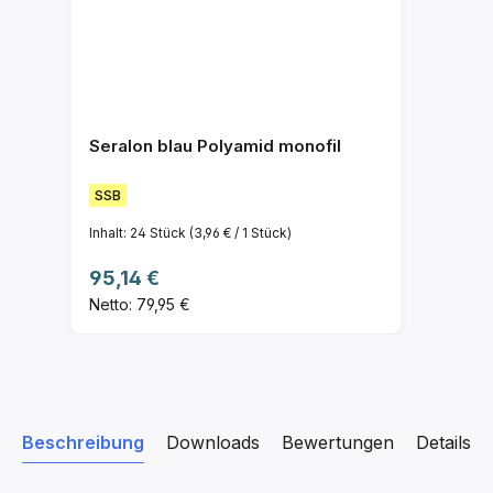
Seralon blau Polyamid monofil
SSB
Inhalt:
24 Stück
(3,96 € / 1 Stück)
Regulärer Preis:
95,14 €
Netto: 79,95 €
Beschreibung
Downloads
Bewertungen
Details z