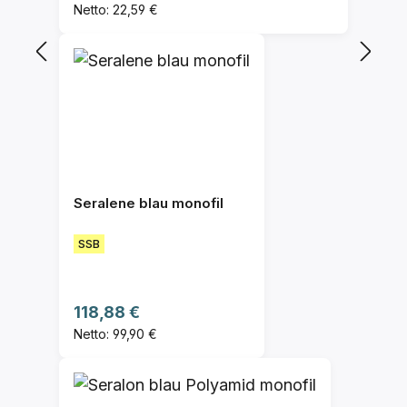
Netto: 22,59 €
Seralene blau monofil
SSB
Regulärer Preis:
118,88 €
Netto: 99,90 €