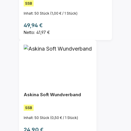
SSB
Inhalt:
50 Stück
(1,00 € / 1 Stück)
Regulärer Preis:
49,94 €
Netto: 41,97 €
Askina Soft Wundverband
SSB
Inhalt:
50 Stück
(0,50 € / 1 Stück)
Regulärer Preis:
24,90 €