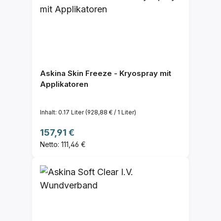
Askina Skin Freeze - Kryospray mit
Applikatoren
Inhalt:
0.17 Liter
(928,88 € / 1 Liter)
Regulärer Preis:
157,91 €
Netto: 111,46 €