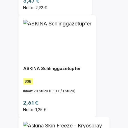
Regulärer Preis:
3,47 €
Netto: 2,92 €
ASKINA Schlinggazetupfer
SSB
Inhalt:
20 Stück
(0,13 € / 1 Stück)
Regulärer Preis:
2,61 €
Netto: 1,25 €