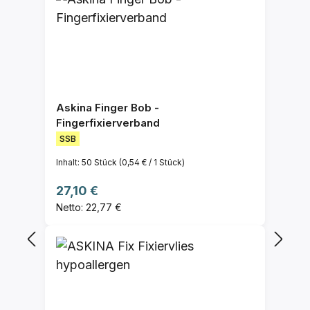
Askina Finger Bob -
Fingerfixierverband
SSB
Inhalt:
50 Stück
(0,54 € / 1 Stück)
Regulärer Preis:
27,10 €
Netto: 22,77 €