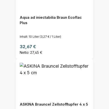
Aqua ad iniectabilia Braun Ecoflac
Plus
Inhalt:
10 Liter
(3,27 € / 1 Liter)
Regulärer Preis:
32,67 €
Netto: 27,45 €
ASKINA Brauncel Zellstofftupfer 4 x 5