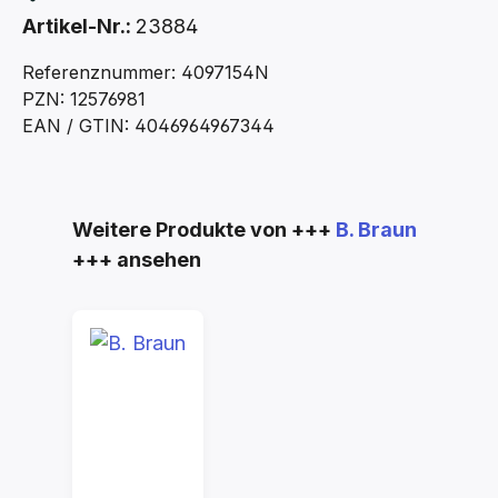
Artikel-Nr.:
23884
Referenznummer: 4097154N
PZN: 12576981
EAN / GTIN: 4046964967344
Produktgalerie überspringen
Weitere Produkte von +++
B. Braun
+++ ansehen