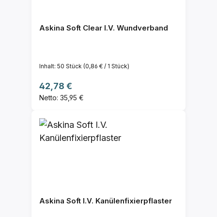
Askina Soft Clear I.V. Wundverband
Inhalt:
50 Stück
(0,86 € / 1 Stück)
Regulärer Preis:
42,78 €
Netto: 35,95 €
Askina Soft I.V. Kanülenfixierpflaster