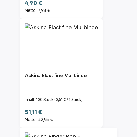
Regulärer Preis:
4,90 €
Netto: 7,98 €
Askina Elast fine Mullbinde
Inhalt:
100 Stück
(0,51 € / 1 Stück)
Regulärer Preis:
51,11 €
Netto: 42,95 €