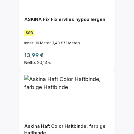
ASKINA Fix Fixiervlies hypoallergen
SSB
Inhalt:
10 Meter
(1,40 € / 1 Meter)
Regulärer Preis:
13,99 €
Netto: 20,13 €
Askina Haft Color Haftbinde, farbige
Haftbinde