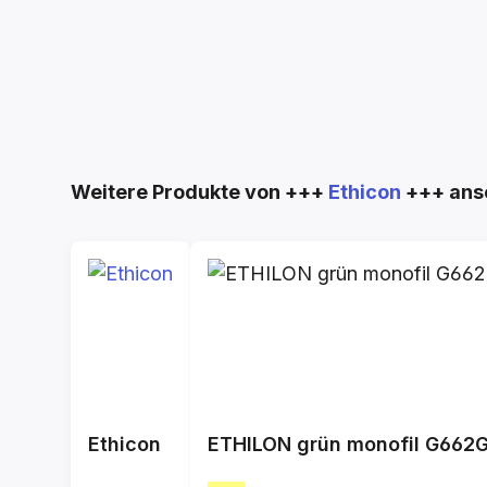
Produktgalerie überspringen
Weitere Produkte von +++
Ethicon
+++ ans
Ethicon
ETHILON grün monofil G662