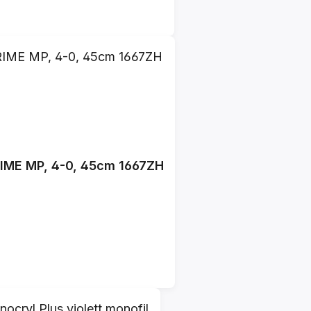
ETHILON, black, monofilament, 1xPS-2 PRIME MP, 4-0, 45cm 1667ZH