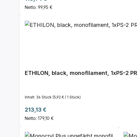
Netto: 99,95 €
Inhalt:
36 Stück
(5,92 € / 1 Stück)
Regulärer Preis:
213,13 €
Netto: 179,10 €