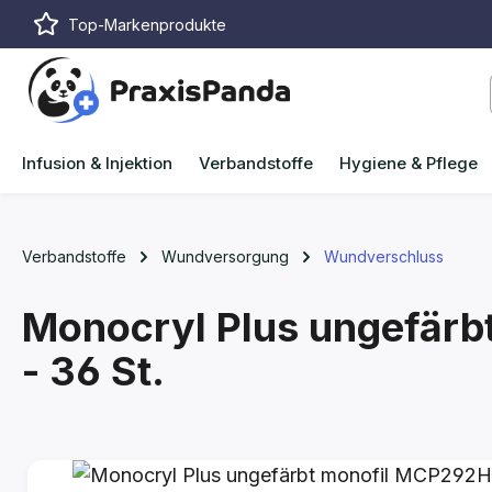
Top-Markenprodukte
m Hauptinhalt springen
Zur Suche springen
Zur Hauptnavigation springen
Infusion & Injektion
Verbandstoffe
Hygiene & Pflege
Verbandstoffe
Wundversorgung
Wundverschluss
Monocryl Plus ungefärb
- 36 St.
Bildergalerie überspringen