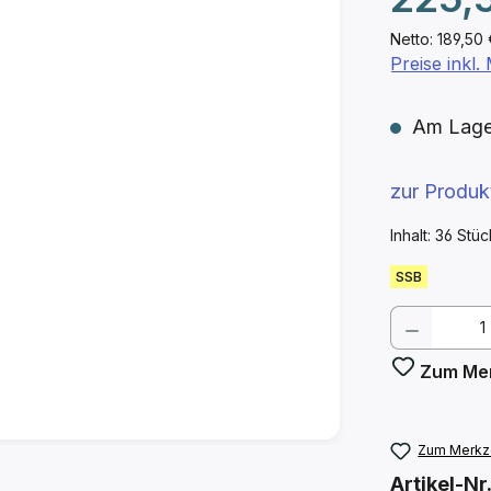
Netto: 189,50
Preise inkl
Am Lager 
zur Produ
Inhalt:
36 Stü
SSB
Produkt
Zum Mer
Zum Merkze
Artikel-Nr