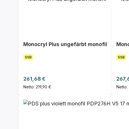
Monocryl Plus ungefärbt monofil
Mono
SSB
SSB
Regulärer Preis:
Regul
261,68 €
267,
Netto: 219,90 €
Netto: