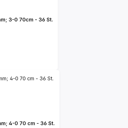
PDS plus violett monofil PDP276H V5 17 mm; 3-0 70cm - 36 St.
m; 4-0 70 cm - 36 St.