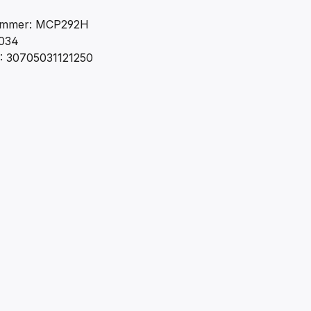
ummer: MCP292H
034
: 30705031121250