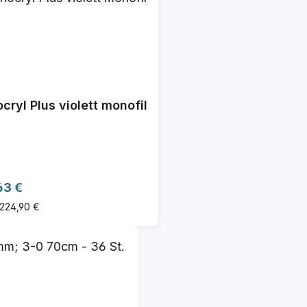
cryl Plus violett monofil
ärer Preis:
63 €
 224,90 €