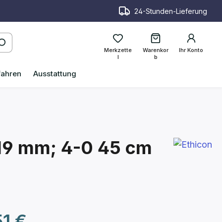
24-Stunden-Lieferung
Merkzette
Warenkor
Ihr Konto
l
b
fahren
Ausstattung
19 mm; 4-0 45 cm
reis:
1 €