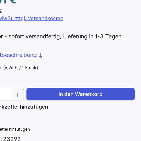
 €
. MwSt. zzgl. Versandkosten
- sofort versandfertig, Lieferung in 1-3 Tagen
ktbeschreibung
ck
(6,26 € / 1 Stück)
 Anzahl: Gib den gewünschten Wert ein 
In den Warenkorb
kzettel hinzufügen
ttel hinzufügen
.:
23292