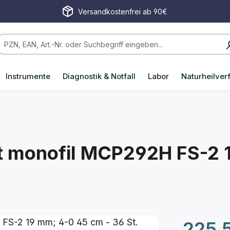
Versandkostenfrei ab 90€
Instrumente
Diagnostik & Notfall
Labor
Naturheilver
t monofil MCP292H FS-2 
Regulärer P
225,5