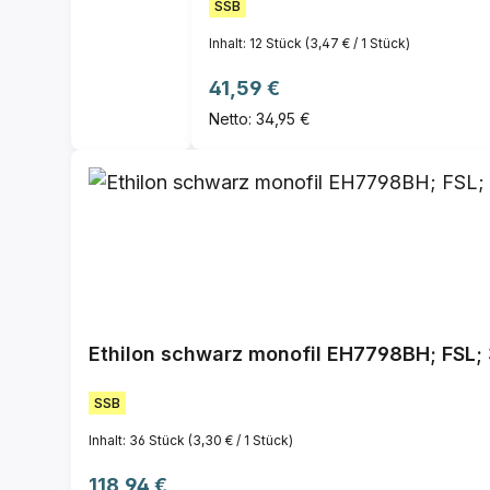
SSB
Inhalt:
12 Stück
(3,47 € / 1 Stück)
Regulärer Preis:
41,59 €
Netto: 34,95 €
Ethilon schwarz monofil EH7798BH; FSL; 
SSB
Inhalt:
36 Stück
(3,30 € / 1 Stück)
Regulärer Preis:
118,94 €