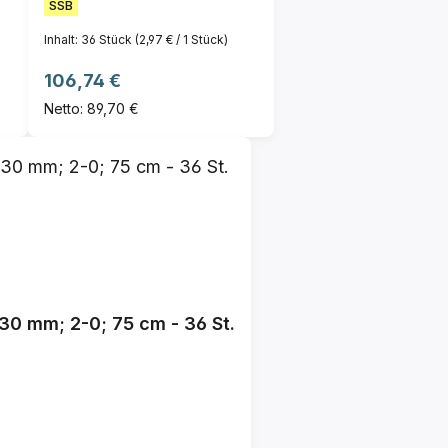
SSB
Inhalt:
36 Stück
(2,97 € / 1 Stück)
Regulärer Preis:
106,74 €
Netto: 89,70 €
30 mm; 2-0; 75 cm - 36 St.