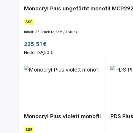
Monocryl Plus ungefärbt monofil MCP292
SSB
Inhalt:
36 Stück
(6,26 € / 1 Stück)
Regulärer Preis:
225,51 €
Netto: 189,50 €
Monocryl Plus violett monofil
PDS Plus
SSB