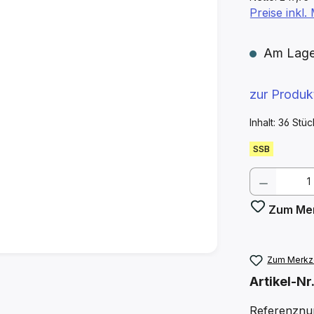
Preise inkl
Am Lager 
zur Produ
Inhalt:
36 Stü
SSB
Produkt
Zum Mer
Zum Merkze
Artikel-Nr
Referenzn