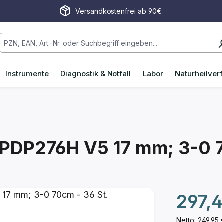
Versandkostenfrei ab 90€
Instrumente
Diagnostik & Notfall
Labor
Naturheilver
l PDP276H V5 17 mm; 3-0 
Regulärer P
297,
Netto: 249,95