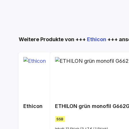
Produktgalerie überspringen
Weitere Produkte von +++
Ethicon
+++ ans
Ethicon
ETHILON grün monofil G662
SSB
Inhalt:
12 Stück
(3,47 € / 1 Stück)