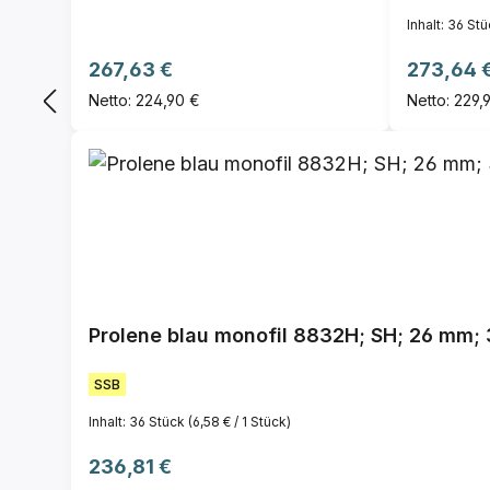
Inhalt:
36 St
Regulärer Preis:
Regulärer
267,63 €
273,64 
Netto: 224,90 €
Netto: 229,
Prolene blau monofil 8832H; SH; 26 mm; 3
SSB
Inhalt:
36 Stück
(6,58 € / 1 Stück)
Regulärer Preis:
236,81 €