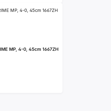
ETHILON, black, monofilament, 1xPS-2 PRIME MP, 4-0, 45cm 1667ZH