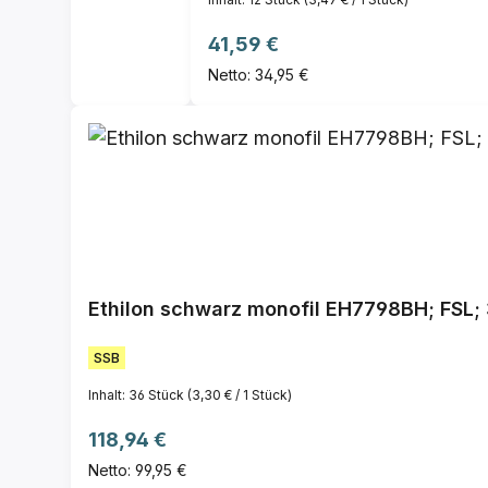
Regulärer Preis:
41,59 €
Netto: 34,95 €
Ethilon schwarz monofil EH7798BH; FSL; 
SSB
Inhalt:
36 Stück
(3,30 € / 1 Stück)
Regulärer Preis:
118,94 €
Netto: 99,95 €