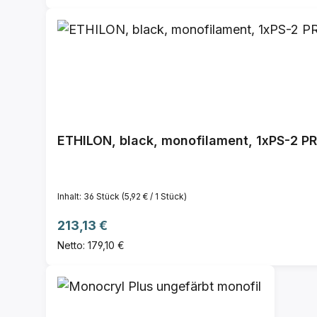
Inhalt:
36 Stück
(5,92 € / 1 Stück)
Regulärer Preis:
213,13 €
Netto: 179,10 €