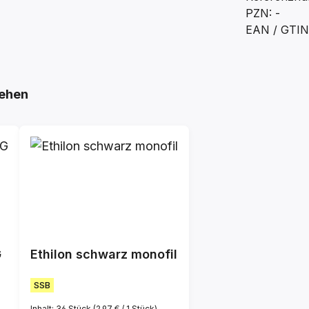
PZN: -
EAN / GTIN
ehen
G
Ethilon schwarz monofil
SSB
Inhalt:
36 Stück
(2,97 € / 1 Stück)