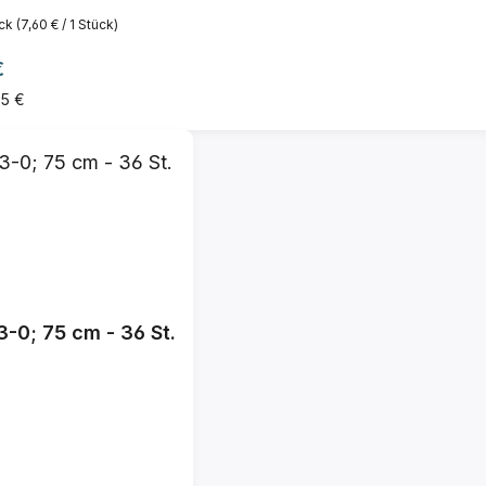
ück
(7,60 € / 1 Stück)
 Preis:
€
95 €
-0; 75 cm - 36 St.