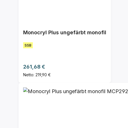
Monocryl Plus ungefärbt monofil
SSB
Regulärer Preis:
261,68 €
Netto: 219,90 €