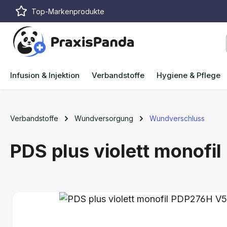
Top-Markenprodukte
m Hauptinhalt springen
Zur Suche springen
Zur Hauptnavigation springen
Infusion & Injektion
Verbandstoffe
Hygiene & Pflege
Verbandstoffe
Wundversorgung
Wundverschluss
PDS plus violett monofi
Bildergalerie überspringen