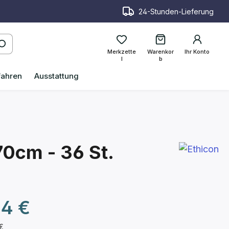
24-Stunden-Lieferung
Merkzette
Warenkor
Ihr Konto
l
b
fahren
Ausstattung
70cm - 36 St.
reis:
44 €
 €