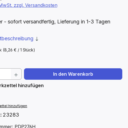
. MwSt. zzgl. Versandkosten
- sofort versandfertig, Lieferung in 1-3 Tagen
ktbeschreibung
ck
(8,26 € / 1 Stück)
 Anzahl: Gib den gewünschten Wert ein 
In den Warenkorb
kzettel hinzufügen
ttel hinzufügen
.:
23283
ummer: PDP276H