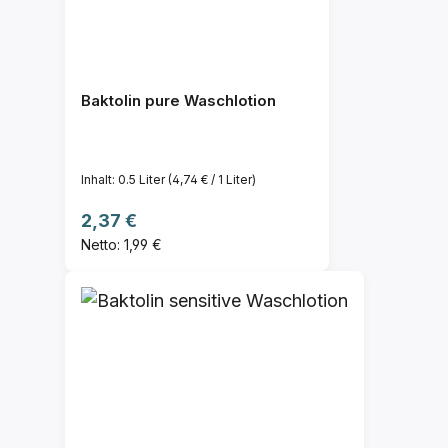
Baktolin pure Waschlotion
Inhalt:
0.5 Liter
(4,74 € / 1 Liter)
Regulärer Preis:
2,37 €
Netto: 1,99 €