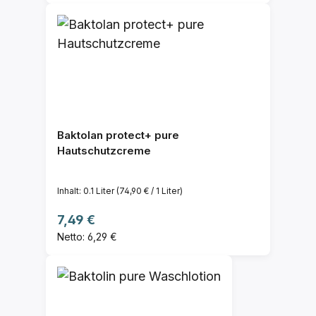
Baktolan protect+ pure
Hautschutzcreme
Inhalt:
0.1 Liter
(74,90 € / 1 Liter)
Regulärer Preis:
7,49 €
Netto: 6,29 €