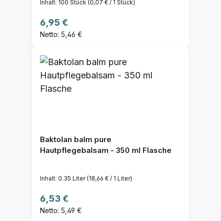
Inhalt:
100 Stück
(0,07 € / 1 Stück)
Regulärer Preis:
6,95 €
Netto: 5,46 €
Baktolan balm pure
Hautpflegebalsam - 350 ml Flasche
Inhalt:
0.35 Liter
(18,66 € / 1 Liter)
Regulärer Preis:
6,53 €
Netto: 5,49 €