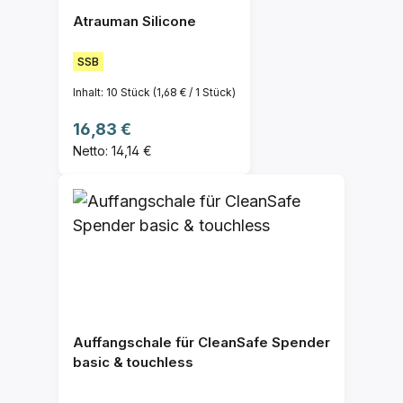
Atrauman Silicone
SSB
Inhalt:
10 Stück
(1,68 € / 1 Stück)
Regulärer Preis:
16,83 €
Netto: 14,14 €
Auffangschale für CleanSafe Spender
basic & touchless