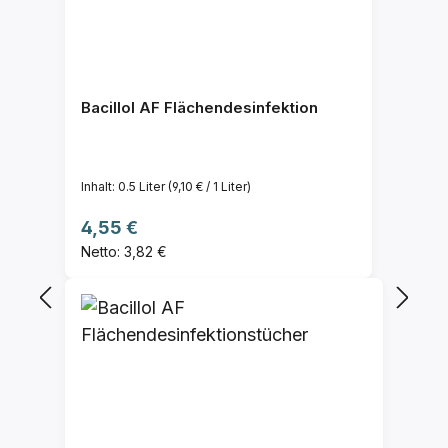
Bacillol AF Flächendesinfektion
Inhalt:
0.5 Liter
(9,10 € / 1 Liter)
Regulärer Preis:
4,55 €
Netto: 3,82 €