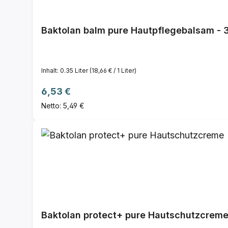
Baktolan balm pure Hautpflegebalsam - 
Inhalt:
0.35 Liter
(18,66 € / 1 Liter)
Regulärer Preis:
6,53 €
Netto: 5,49 €
Baktolan protect+ pure Hautschutzcrem