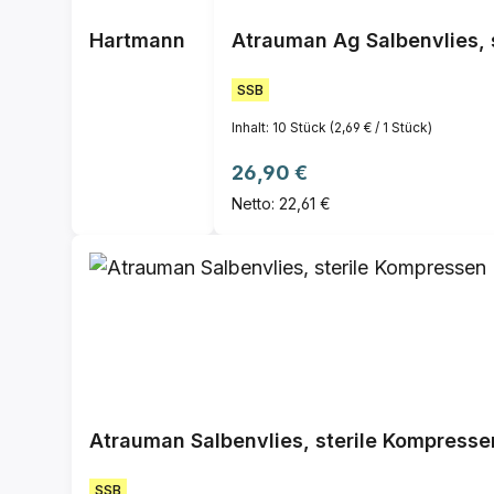
Hartmann
Atrauman Ag Salbenvlies, s
SSB
Inhalt:
10 Stück
(2,69 € / 1 Stück)
Regulärer Preis:
26,90 €
Netto: 22,61 €
Atrauman Salbenvlies, sterile Kompresse
SSB