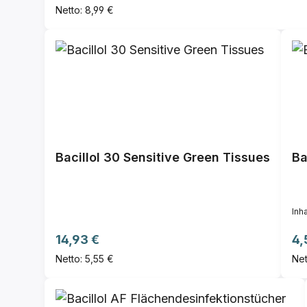
Netto: 8,99 €
Bacillol 30 Sensitive Green Tissues
Ba
Inha
Regulärer Preis:
Re
14,93 €
4,
Netto: 5,55 €
Net