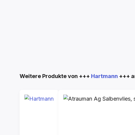
Produktgalerie überspringen
Weitere Produkte von +++
Hartmann
+++ a