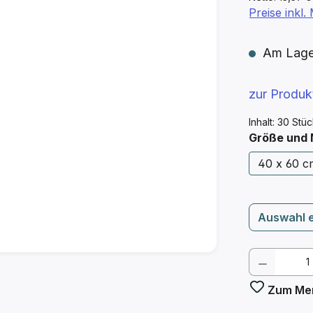
Preise inkl
Am Lager 
zur Produ
Inhalt:
30 Stü
Größe und
40 x 60 cm
Auswahl 
Produkt
Zum Mer