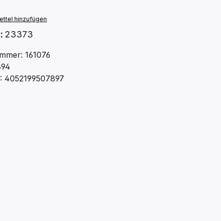
ttel hinzufügen
.:
23373
mmer: 161076
894
: 4052199507897