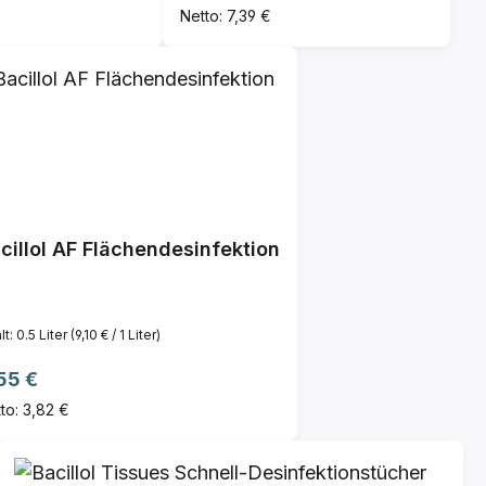
Netto: 7,39 €
cillol AF Flächendesinfektion
lt:
0.5 Liter
(9,10 € / 1 Liter)
gulärer Preis:
55 €
to: 3,82 €