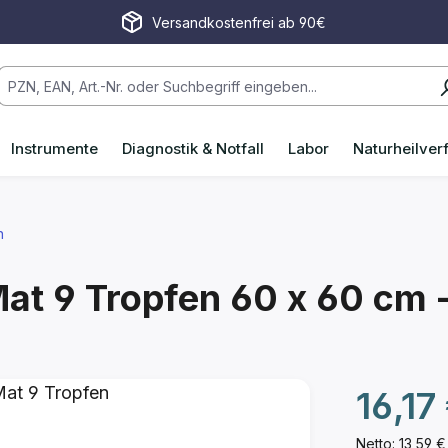
Versandkostenfrei ab 90€
Instrumente
Diagnostik & Notfall
Labor
Naturheilver
n
at 9 Tropfen
60 x 60 cm -
Regulärer P
16,17
Netto: 13,59 €