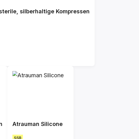
terile, silberhaltige Kompressen
n
Atrauman Silicone
SSB