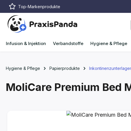
Top-Markenprodukte
m Hauptinhalt springen
Zur Suche springen
Zur Hauptnavigation springen
Infusion & Injektion
Verbandstoffe
Hygiene & Pflege
Hygiene & Pflege
Papierprodukte
Inkontinenzunterlage
MoliCare Premium Bed M
Bildergalerie überspringen