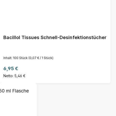
Bacillol Tissues Schnell-Desinfektionstücher
Inhalt:
100 Stück
(0,07 € / 1 Stück)
Regulärer Preis:
6,95 €
Netto: 5,46 €