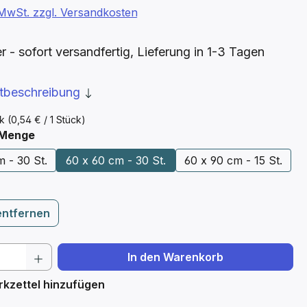
. MwSt. zzgl. Versandkosten
- sofort versandfertig, Lieferung in 1-3 Tagen
ktbeschreibung
ck
(0,54 € / 1 Stück)
auswählen
 Menge
 - 30 St.
60 x 60 cm - 30 St.
60 x 90 cm - 15 St.
entfernen
 Anzahl: Gib den gewünschten Wert ein 
In den Warenkorb
kzettel hinzufügen