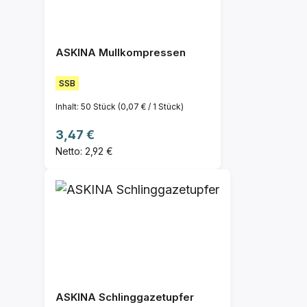
ASKINA Mullkompressen
SSB
Inhalt:
50 Stück
(0,07 € / 1 Stück)
Regulärer Preis:
3,47 €
Netto: 2,92 €
ASKINA Schlinggazetupfer