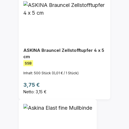
ASKINA Brauncel Zellstofftupfer 4 x 5
cm
SSB
Inhalt:
500 Stück
(0,01 € / 1 Stück)
Regulärer Preis:
3,75 €
Netto: 3,15 €