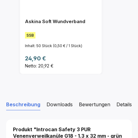
Askina Soft Wundverband
SSB
Inhalt:
50 Stück
(0,50 € / 1 Stück)
Regulärer Preis:
24,90 €
Netto: 20,92 €
Beschreibung
Downloads
Bewertungen
Details z
Produkt "Introcan Safety 3 PUR
Venenverweilkanüle
G18 - 1.3 x 32 mm - grün