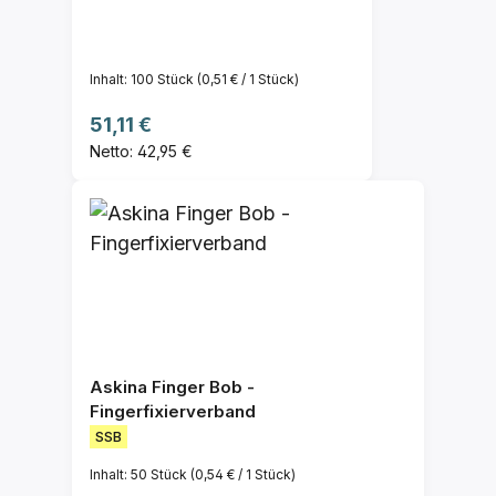
Inhalt:
100 Stück
(0,51 € / 1 Stück)
Regulärer Preis:
51,11 €
Netto: 42,95 €
Askina Finger Bob -
Fingerfixierverband
SSB
Inhalt:
50 Stück
(0,54 € / 1 Stück)