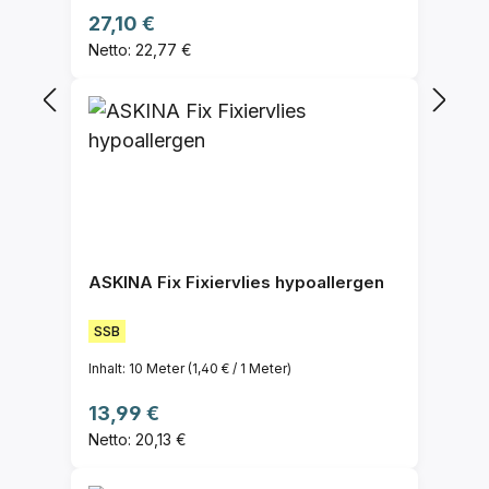
Regulärer Preis:
27,10 €
Netto: 22,77 €
ASKINA Fix Fixiervlies hypoallergen
SSB
Inhalt:
10 Meter
(1,40 € / 1 Meter)
Regulärer Preis:
13,99 €
Netto: 20,13 €