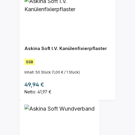
Askina Soft I.V. Kanülenfixierpflaster
SSB
Inhalt:
50 Stück
(1,00 € / 1 Stück)
Regulärer Preis:
49,94 €
Netto: 41,97 €