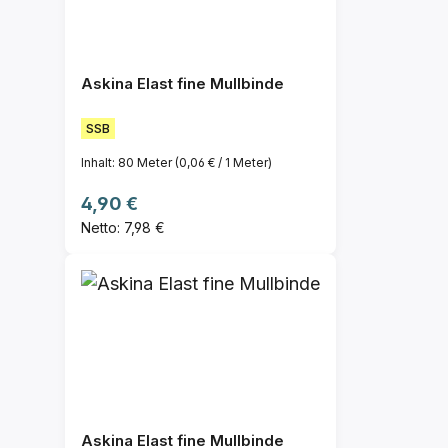
Askina Elast fine Mullbinde
SSB
Inhalt:
80 Meter
(0,06 € / 1 Meter)
Regulärer Preis:
4,90 €
Netto: 7,98 €
Askina Elast fine Mullbinde