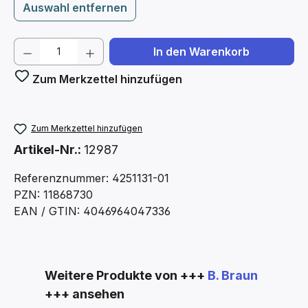
Auswahl entfernen
Produkt Anzahl: Gib den gewünschten We
In den Warenkorb
Zum Merkzettel hinzufügen
Zum Merkzettel hinzufügen
Artikel-Nr.:
12987
Referenznummer: 4251131-01
PZN: 11868730
EAN / GTIN: 4046964047336
Produktgalerie überspringen
Weitere Produkte von +++
B. Braun
+++ ansehen