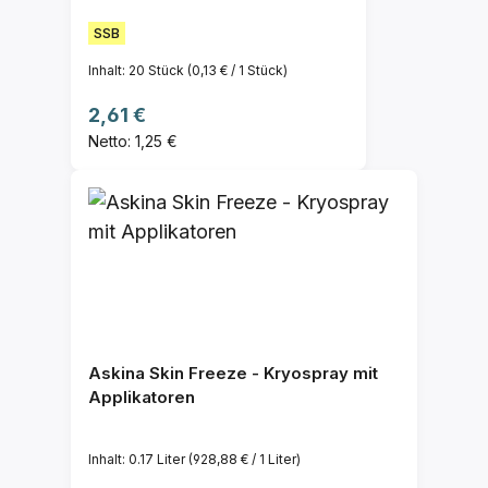
SSB
Inhalt:
20 Stück
(0,13 € / 1 Stück)
Regulärer Preis:
2,61 €
Netto: 1,25 €
Askina Skin Freeze - Kryospray mit
Applikatoren
Inhalt:
0.17 Liter
(928,88 € / 1 Liter)