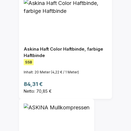
Askina Haft Color Haftbinde, farbige
Haftbinde
SSB
Inhalt:
20 Meter
(4,22 € / 1 Meter)
Regulärer Preis:
84,31 €
Netto: 70,85 €