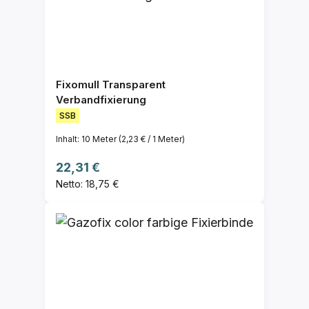
Fixomull Transparent
Verbandfixierung
SSB
Inhalt:
10 Meter
(2,23 € / 1 Meter)
Regulärer Preis:
22,31 €
Netto: 18,75 €