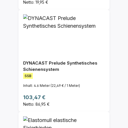
Netto: 19,95 €
DYNACAST Prelude Synthetisches
Schienensystem
SSB
Inhalt:
4.6 Meter
(22,49 € / 1 Meter)
Regulärer Preis:
103,47 €
Netto: 86,95 €