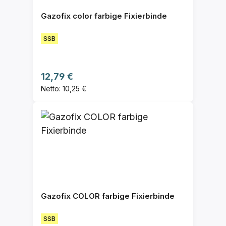
Gazofix color farbige Fixierbinde
SSB
Regulärer Preis:
12,79 €
Netto: 10,25 €
Gazofix COLOR farbige Fixierbinde
SSB