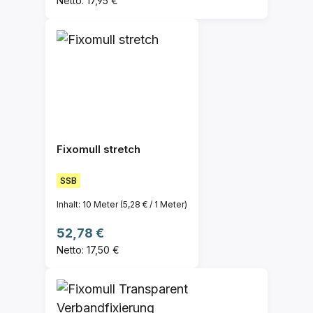
Netto: 17,95 €
Fixomull stretch
SSB
Inhalt:
10 Meter
(5,28 € / 1 Meter)
Regulärer Preis:
52,78 €
Netto: 17,50 €