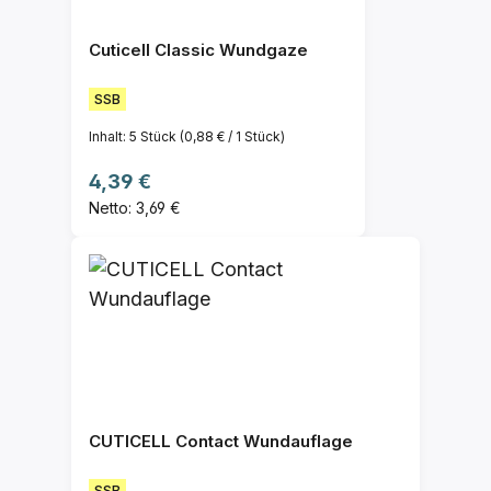
Cuticell Classic Wundgaze
SSB
Inhalt:
5 Stück
(0,88 € / 1 Stück)
Regulärer Preis:
4,39 €
Netto: 3,69 €
CUTICELL Contact Wundauflage
SSB