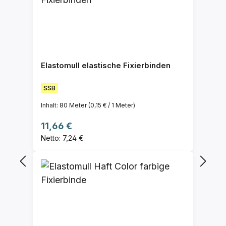
Elastomull elastische Fixierbinden
SSB
Inhalt:
80 Meter
(0,15 € / 1 Meter)
Regulärer Preis:
11,66 €
Netto: 7,24 €