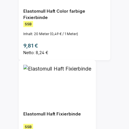
Elastomull Haft Color farbige
Fixierbinde
SSB
Inhalt:
20 Meter
(0,49 € / 1 Meter)
Regulärer Preis:
9,81 €
Netto: 8,24 €
Elastomull Haft Fixierbinde
SSB