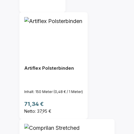
Artiflex Polsterbinden
Inhalt:
150 Meter
(0,48 € / 1 Meter)
Regulärer Preis:
71,34 €
Netto: 37,95 €