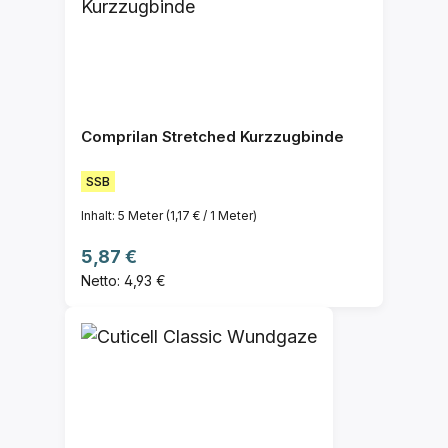
Comprilan Stretched Kurzzugbinde
SSB
Inhalt:
5 Meter
(1,17 € / 1 Meter)
Regulärer Preis:
5,87 €
Netto: 4,93 €