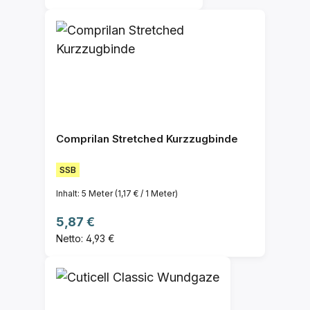
Comprilan Stretched Kurzzugbinde
SSB
Inhalt:
5 Meter
(1,17 € / 1 Meter)
Regulärer Preis:
5,87 €
Netto: 4,93 €