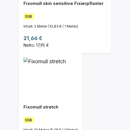
Fixomull skin sensitive Fixierpflaster
SSB
Inhalt:
2 Meter
(10,83 € / 1 Meter)
Regulärer Preis:
21,66 €
Netto: 17,95 €
Fixomull stretch
SSB
Inhalt:
10 Meter
(5,28 € / 1 Meter)