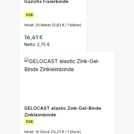
Gazofix Fixierbinde
SSB
Inhalt:
20 Meter
(0,83 € / 1 Meter)
Regulärer Preis:
16,61 €
Netto: 2,75 €
GELOCAST elastic Zink-Gel-Binde
Zinkleimbinde
SSB
Inhalt:
10 Stück
(14,27 € / 1 Stück)