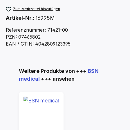
Zum Merkzettel hinzufügen
Artikel-Nr.:
16995M
Referenznummer: 71421-00
PZN: 07465802
EAN / GTIN: 4042809123395
Produktgalerie überspringen
Weitere Produkte von +++
BSN
medical
+++ ansehen