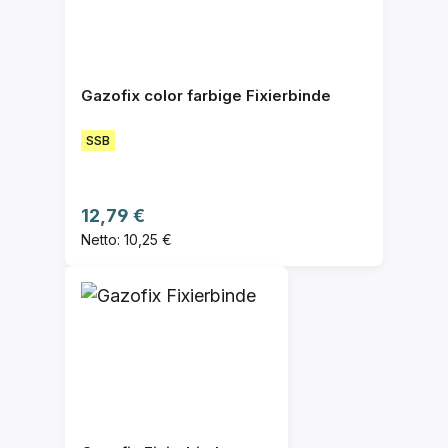
Gazofix color farbige Fixierbinde
SSB
Regulärer Preis:
12,79 €
Netto: 10,25 €