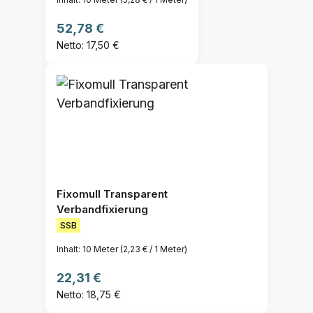
Regulärer Preis:
52,78 €
Netto: 17,50 €
Fixomull Transparent
Verbandfixierung
SSB
Inhalt:
10 Meter
(2,23 € / 1 Meter)
Regulärer Preis:
22,31 €
Netto: 18,75 €