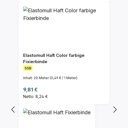
Elastomull Haft Color farbige
Fixierbinde
SSB
Inhalt:
20 Meter
(0,49 € / 1 Meter)
Regulärer Preis:
9,81 €
Netto: 8,24 €