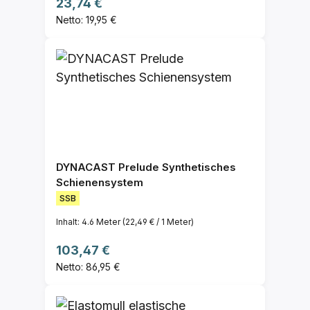
Regulärer Preis:
23,74 €
Netto: 19,95 €
DYNACAST Prelude Synthetisches
Schienensystem
SSB
Inhalt:
4.6 Meter
(22,49 € / 1 Meter)
Regulärer Preis:
103,47 €
Netto: 86,95 €