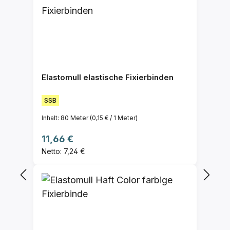
Elastomull elastische Fixierbinden
SSB
Inhalt:
80 Meter
(0,15 € / 1 Meter)
Regulärer Preis:
11,66 €
Netto: 7,24 €