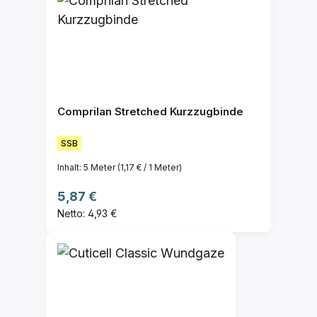
Comprilan Stretched Kurzzugbinde
SSB
Inhalt:
5 Meter
(1,17 € / 1 Meter)
Regulärer Preis:
5,87 €
Netto: 4,93 €