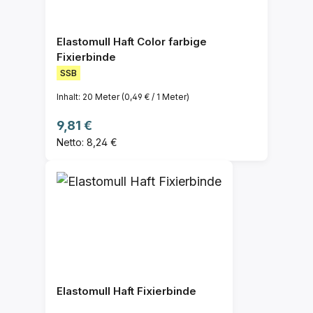
Elastomull Haft Color farbige
Fixierbinde
SSB
Inhalt:
20 Meter
(0,49 € / 1 Meter)
Regulärer Preis:
9,81 €
Netto: 8,24 €
Elastomull Haft Fixierbinde