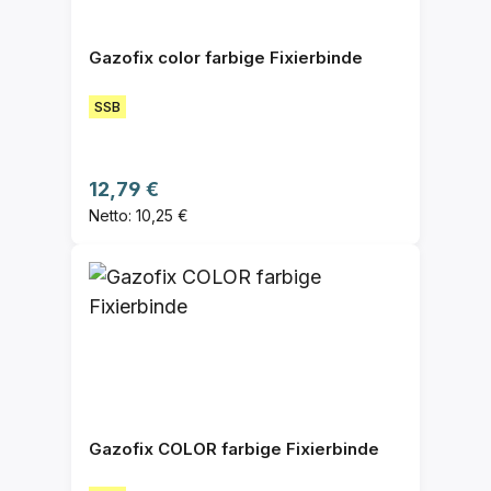
Gazofix color farbige Fixierbinde
SSB
Regulärer Preis:
12,79 €
Netto: 10,25 €
Gazofix COLOR farbige Fixierbinde