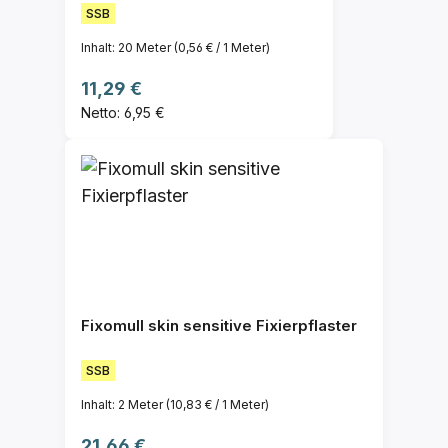
SSB
Inhalt:
20 Meter
(0,56 € / 1 Meter)
Regulärer Preis:
11,29 €
Netto: 6,95 €
Fixomull skin sensitive Fixierpflaster
SSB
Inhalt:
2 Meter
(10,83 € / 1 Meter)
Regulärer Preis:
21,66 €