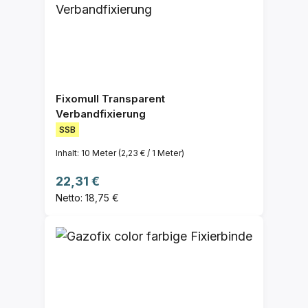
Fixomull Transparent
Verbandfixierung
SSB
Inhalt:
10 Meter
(2,23 € / 1 Meter)
Regulärer Preis:
22,31 €
Netto: 18,75 €