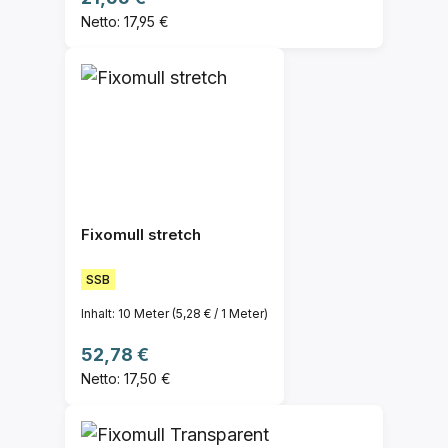
Netto: 17,95 €
Fixomull stretch
SSB
Inhalt:
10 Meter
(5,28 € / 1 Meter)
Regulärer Preis:
52,78 €
Netto: 17,50 €