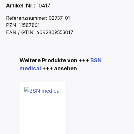
Artikel-Nr.:
10417
Referenznummer: 02937-01
PZN: 11587801
EAN / GTIN: 4042809553017
Produktgalerie überspringen
Weitere Produkte von +++
BSN
medical
+++ ansehen