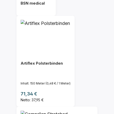
BSN medical
Artiflex Polsterbinden
Inhalt:
150 Meter
(0,48 € / 1 Meter)
Regulärer Preis:
71,34 €
Netto: 37,95 €