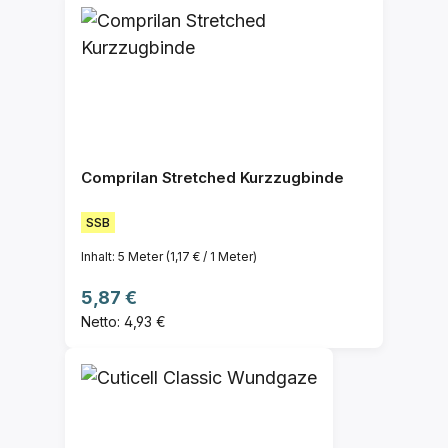
Comprilan Stretched Kurzzugbinde
SSB
Inhalt:
5 Meter
(1,17 € / 1 Meter)
Regulärer Preis:
5,87 €
Netto: 4,93 €