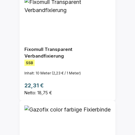
Fixomull Transparent
Verbandfixierung
SSB
Inhalt:
10 Meter
(2,23 € / 1 Meter)
Regulärer Preis:
22,31 €
Netto: 18,75 €