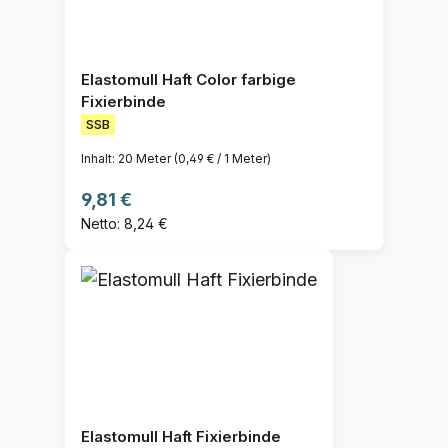
Elastomull Haft Color farbige
Fixierbinde
SSB
Inhalt:
20 Meter
(0,49 € / 1 Meter)
Regulärer Preis:
9,81 €
Netto: 8,24 €
Elastomull Haft Fixierbinde