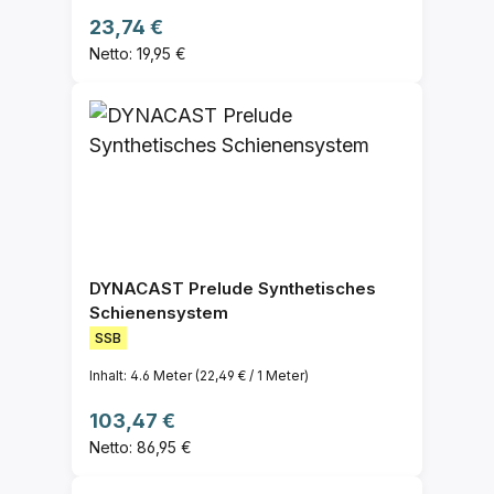
Regulärer Preis:
23,74 €
Netto: 19,95 €
DYNACAST Prelude Synthetisches
Schienensystem
SSB
Inhalt:
4.6 Meter
(22,49 € / 1 Meter)
Regulärer Preis:
103,47 €
Netto: 86,95 €