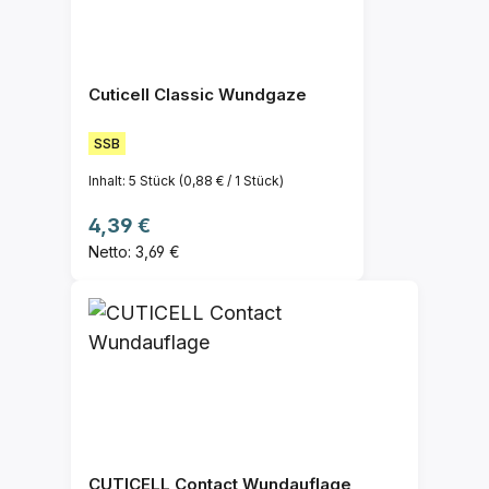
Cuticell Classic Wundgaze
SSB
Inhalt:
5 Stück
(0,88 € / 1 Stück)
Regulärer Preis:
4,39 €
Netto: 3,69 €
CUTICELL Contact Wundauflage