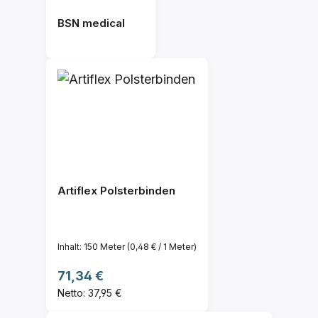
BSN medical
Artiflex Polsterbinden
Inhalt:
150 Meter
(0,48 € / 1 Meter)
Regulärer Preis:
71,34 €
Netto: 37,95 €