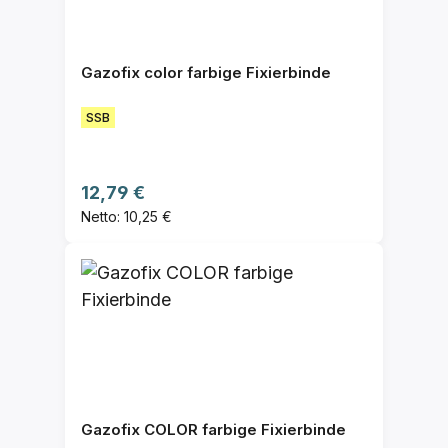
Gazofix color farbige Fixierbinde
SSB
Regulärer Preis:
12,79 €
Netto: 10,25 €
Gazofix COLOR farbige Fixierbinde