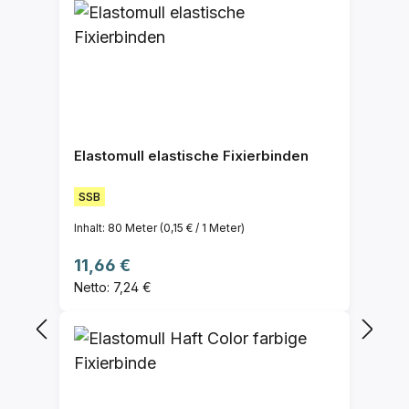
Elastomull elastische Fixierbinden
SSB
Inhalt:
80 Meter
(0,15 € / 1 Meter)
Regulärer Preis:
11,66 €
Netto: 7,24 €