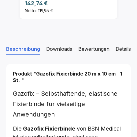
Regulärer Preis:
142,74 €
Netto: 119,95 €
Beschreibung
Downloads
Bewertungen
Details z
Produkt "Gazofix Fixierbinde
20 m x 10 cm - 1
St.
"
Gazofix – Selbsthaftende, elastische
Fixierbinde für vielseitige
Anwendungen
Die
Gazofix Fixierbinde
von BSN Medical
ist eine selbsthaftende, elastische