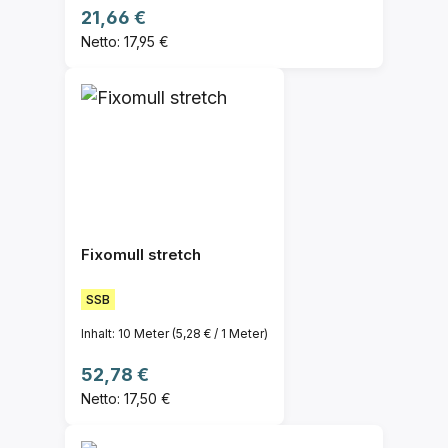
Regulärer Preis:
21,66 €
Netto: 17,95 €
Fixomull stretch
SSB
Inhalt:
10 Meter
(5,28 € / 1 Meter)
Regulärer Preis:
52,78 €
Netto: 17,50 €