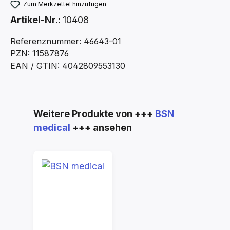
Zum Merkzettel hinzufügen
Artikel-Nr.:
10408
Referenznummer: 46643-01
PZN: 11587876
EAN / GTIN: 4042809553130
Produktgalerie überspringen
Weitere Produkte von +++
BSN
medical
+++ ansehen