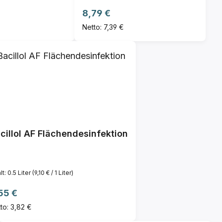
Regulärer Preis:
8,79 €
Netto: 7,39 €
cillol AF Flächendesinfektion
lt:
0.5 Liter
(9,10 € / 1 Liter)
gulärer Preis:
55 €
to: 3,82 €