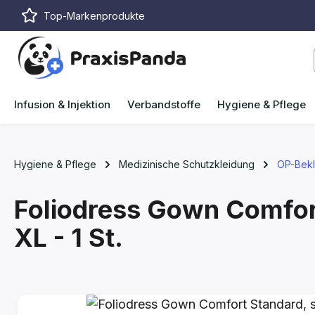
Top-Markenprodukte
m Hauptinhalt springen
Zur Suche springen
Zur Hauptnavigation springen
Infusion & Injektion
Verbandstoffe
Hygiene & Pflege
Hygiene & Pflege
Medizinische Schutzkleidung
OP-Bekl
Foliodress Gown Comfort
XL - 1 St.
Bildergalerie überspringen