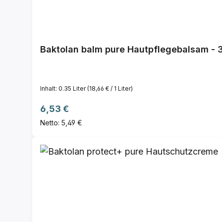
Baktolan balm pure Hautpflegebalsam - 
Inhalt:
0.35 Liter
(18,66 € / 1 Liter)
Regulärer Preis:
6,53 €
Netto: 5,49 €