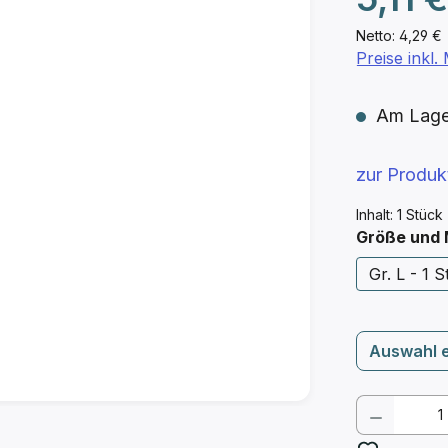
Netto: 4,29 €
Preise inkl
Am Lager 
zur Produ
Inhalt:
1 Stück
Größe und
Gr. L - 1 St
Auswahl 
Produkt