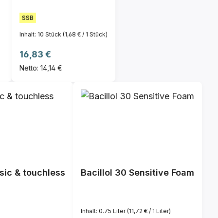
SSB
Inhalt:
10 Stück
(1,68 € / 1 Stück)
Regulärer Preis:
16,83 €
Netto: 14,14 €
sic & touchless
Bacillol 30 Sensitive Foam
Inhalt:
0.75 Liter
(11,72 € / 1 Liter)