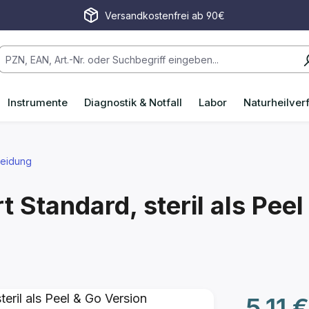
Versandkostenfrei ab 90€
Instrumente
Diagnostik & Notfall
Labor
Naturheilver
eidung
 Standard, steril als Pee
Regulärer P
5,11 €