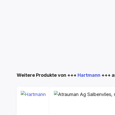
Produktgalerie überspringen
Weitere Produkte von +++
Hartmann
+++ a