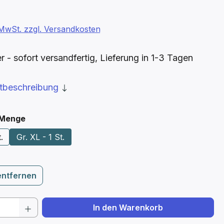
. MwSt. zzgl. Versandkosten
- sofort versandfertig, Lieferung in 1-3 Tagen
ktbeschreibung
auswählen
 Menge
.
Gr. XL - 1 St.
entfernen
 Anzahl: Gib den gewünschten Wert ein 
In den Warenkorb