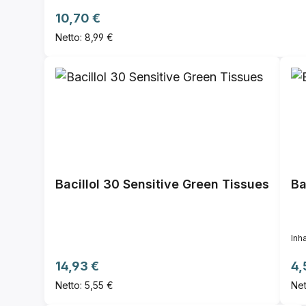
Regulärer Preis:
10,70 €
Netto: 8,99 €
Bacillol 30 Sensitive Green Tissues
Ba
Inha
Regulärer Preis:
Re
14,93 €
4,
Netto: 5,55 €
Net