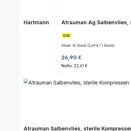
Hartmann
Atrauman Ag Salbenvlies, s
SSB
Inhalt:
10 Stück
(2,69 € / 1 Stück)
Regulärer Preis:
26,90 €
Netto: 22,61 €
Atrauman Salbenvlies, sterile Kompresse