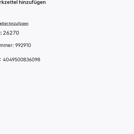
kzettel hinzufügen
ttel hinzufügen
.:
26270
mmer: 992910
: 4049500836098