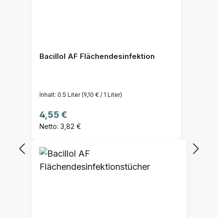
Bacillol AF Flächendesinfektion
Inhalt:
0.5 Liter
(9,10 € / 1 Liter)
Regulärer Preis:
4,55 €
Netto: 3,82 €