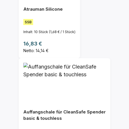
Atrauman Silicone
SSB
Inhalt:
10 Stück
(1,68 € / 1 Stück)
Regulärer Preis:
16,83 €
Netto: 14,14 €
Auffangschale für CleanSafe Spender
basic & touchless