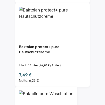
Baktolan protect+ pure
Hautschutzcreme
Inhalt:
0.1 Liter
(74,90 € / 1 Liter)
Regulärer Preis:
7,49 €
Netto: 6,29 €