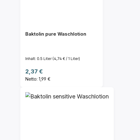
Baktolin pure Waschlotion
Inhalt:
0.5 Liter
(4,74 € / 1 Liter)
Regulärer Preis:
2,37 €
Netto: 1,99 €