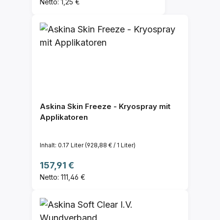
Netto: 1,25 €
Askina Skin Freeze - Kryospray mit
Applikatoren
Inhalt:
0.17 Liter
(928,88 € / 1 Liter)
Regulärer Preis:
157,91 €
Netto: 111,46 €