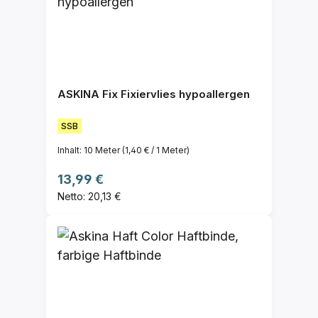
ASKINA Fix Fixiervlies hypoallergen
SSB
Inhalt:
10 Meter
(1,40 € / 1 Meter)
Regulärer Preis:
13,99 €
Netto: 20,13 €