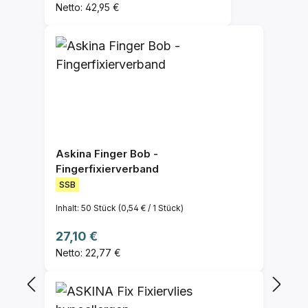
Netto: 42,95 €
Askina Finger Bob -
Fingerfixierverband
SSB
Inhalt:
50 Stück
(0,54 € / 1 Stück)
Regulärer Preis:
27,10 €
Netto: 22,77 €