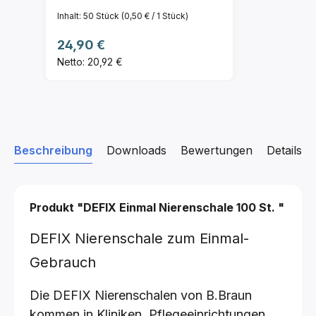
Inhalt:
50 Stück
(0,50 € / 1 Stück)
Regulärer Preis:
24,90 €
Netto: 20,92 €
Beschreibung
Downloads
Bewertungen
Details z
Produkt "DEFIX Einmal Nierenschale
100 St.
"
DEFIX Nierenschale zum Einmal-
Gebrauch
Die DEFIX Nierenschalen von B.Braun
kommen in Kliniken, Pflegeeinrichtungen