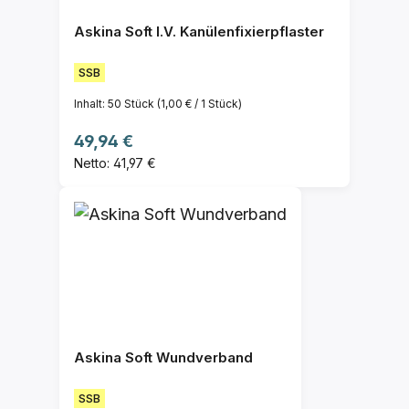
Askina Soft I.V. Kanülenfixierpflaster
SSB
Inhalt:
50 Stück
(1,00 € / 1 Stück)
Regulärer Preis:
49,94 €
Netto: 41,97 €
Askina Soft Wundverband
SSB