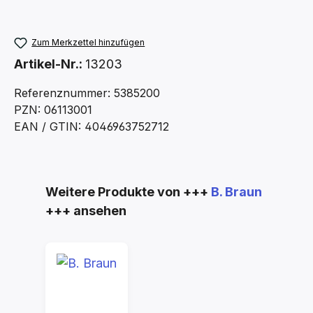
Zum Merkzettel hinzufügen
Artikel-Nr.:
13203
Referenznummer: 5385200
PZN: 06113001
EAN / GTIN: 4046963752712
Produktgalerie überspringen
Weitere Produkte von +++
B. Braun
+++ ansehen