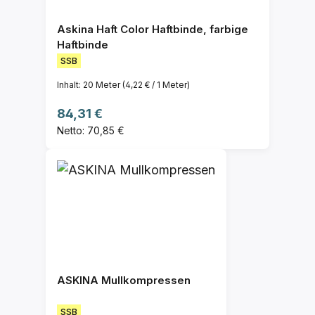
Askina Haft Color Haftbinde, farbige
Haftbinde
SSB
Inhalt:
20 Meter
(4,22 € / 1 Meter)
Regulärer Preis:
84,31 €
Netto: 70,85 €
ASKINA Mullkompressen
SSB