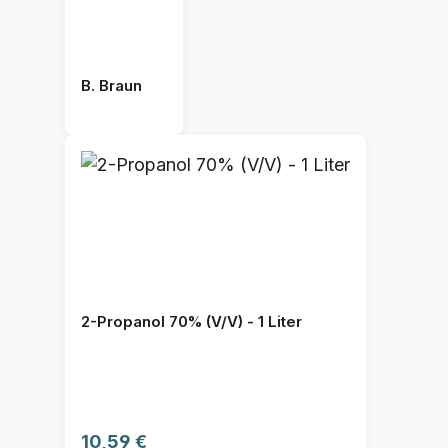
B. Braun
2-Propanol 70% (V/V) - 1 Liter
Regulärer Preis:
10,59 €