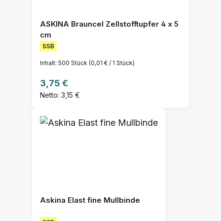
ASKINA Brauncel Zellstofftupfer 4 x 5
cm
SSB
Inhalt:
500 Stück
(0,01 € / 1 Stück)
Regulärer Preis:
3,75 €
Netto: 3,15 €
Askina Elast fine Mullbinde