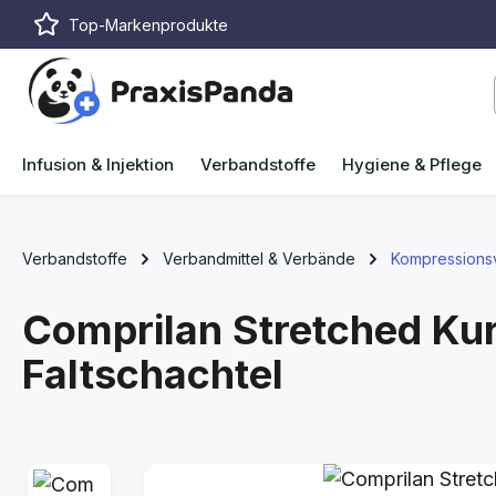
Top-Markenprodukte
m Hauptinhalt springen
Zur Suche springen
Zur Hauptnavigation springen
Infusion & Injektion
Verbandstoffe
Hygiene & Pflege
Verbandstoffe
Verbandmittel & Verbände
Kompressions
Comprilan Stretched Ku
Faltschachtel
Bildergalerie überspringen