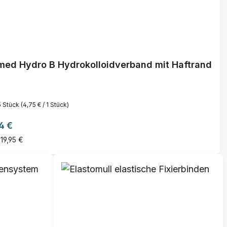
med Hydro B Hydrokolloidverband mit Haftrand
5 Stück
(4,75 € / 1 Stück)
ärer Preis:
4 €
 19,95 €