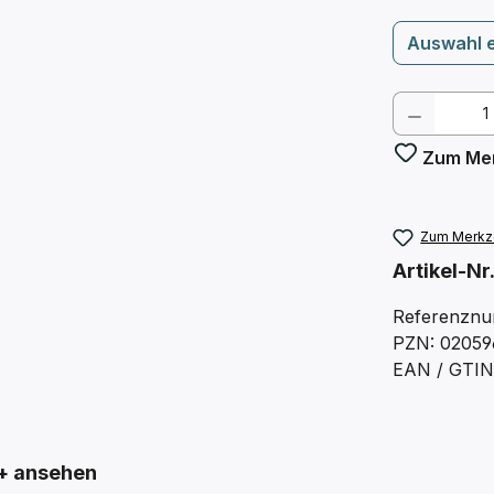
Auswahl 
Produkt
Zum Mer
Zum Merkze
Artikel-Nr
Referenznu
PZN: 02059
EAN / GTIN
+ ansehen