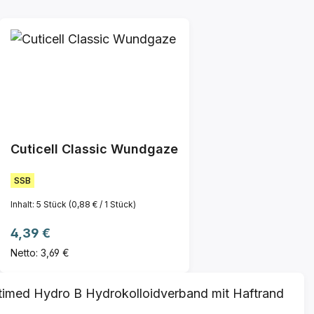
Cuticell Classic Wundgaze
SSB
Inhalt:
5 Stück
(0,88 € / 1 Stück)
Regulärer Preis:
4,39 €
Netto: 3,69 €