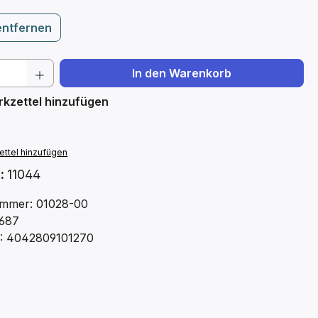
entfernen
 Anzahl: Gib den gewünschten Wert ein 
In den Warenkorb
kzettel hinzufügen
ttel hinzufügen
.:
11044
mmer: 01028-00
687
: 4042809101270