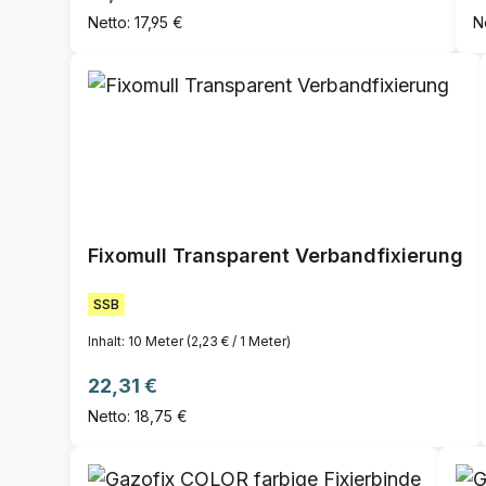
Netto: 17,95 €
N
Fixomull Transparent Verbandfixierung
SSB
Inhalt:
10 Meter
(2,23 € / 1 Meter)
Regulärer Preis:
22,31 €
Netto: 18,75 €