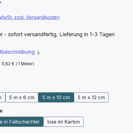
. MwSt. zzgl. Versandkosten
- sofort versandfertig, Lieferung in 1-3 Tagen
ktbeschreibung
r
(1,82 € / 1 Meter)
ählen
m
5 m x 8 cm
5 m x 10 cm
5 m x 12 cm
auswählen
m
e in Faltschachtel
lose im Karton