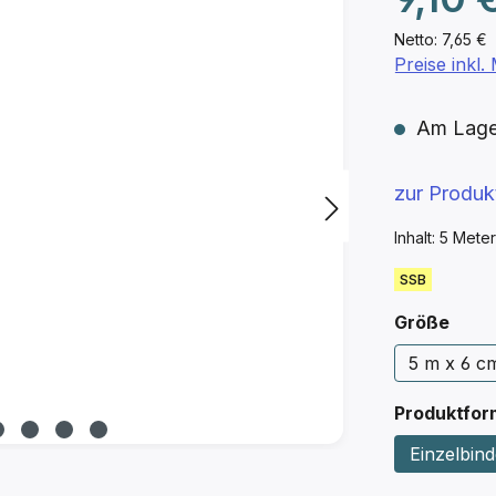
Netto: 7,65 €
Preise inkl
Am Lager 
zur Produ
Inhalt:
5 Mete
SSB
ausw
Größe
5 m x 6 c
Produktfor
Einzelbind