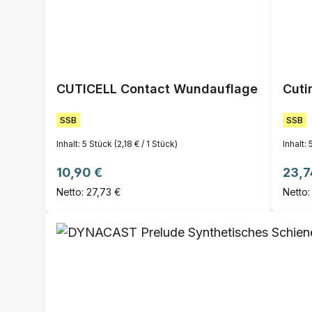
CUTICELL Contact Wundauflage
Cuti
SSB
SSB
Inhalt:
5 Stück
(2,18 € / 1 Stück)
Inhalt:
Regulärer Preis:
Regul
10,90 €
23,7
Netto: 27,73 €
Netto: