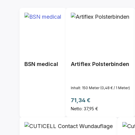
BSN medical
Artiflex Polsterbinden
Inhalt:
150 Meter
(0,48 € / 1 Meter)
Regulärer Preis:
71,34 €
Netto: 37,95 €