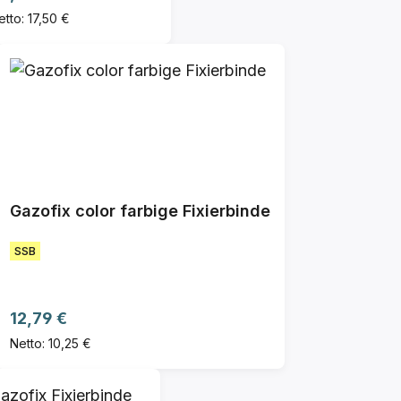
etto: 17,50 €
Gazofix color farbige Fixierbinde
SSB
Regulärer Preis:
12,79 €
Netto: 10,25 €