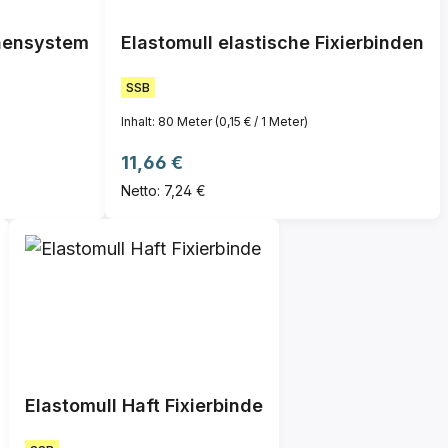
nensystem
Elastomull elastische Fixierbinden
SSB
Inhalt:
80 Meter
(0,15 € / 1 Meter)
Regulärer Preis:
11,66 €
Netto: 7,24 €
Elastomull Haft Fixierbinde