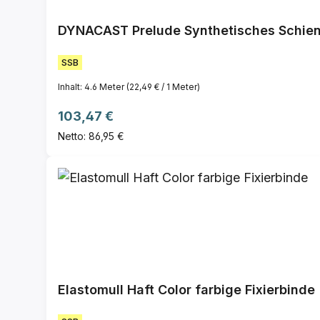
DYNACAST Prelude Synthetisches Schie
SSB
Inhalt:
4.6 Meter
(22,49 € / 1 Meter)
Regulärer Preis:
103,47 €
Netto: 86,95 €
Elastomull Haft Color farbige Fixierbinde