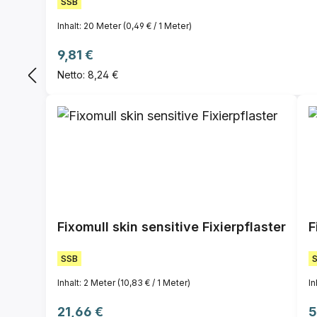
SSB
Inhalt:
20 Meter
(0,49 € / 1 Meter)
Regulärer Preis:
9,81 €
Netto: 8,24 €
Fixomull skin sensitive Fixierpflaster
F
SSB
Inhalt:
2 Meter
(10,83 € / 1 Meter)
In
Regulärer Preis:
R
21,66 €
5