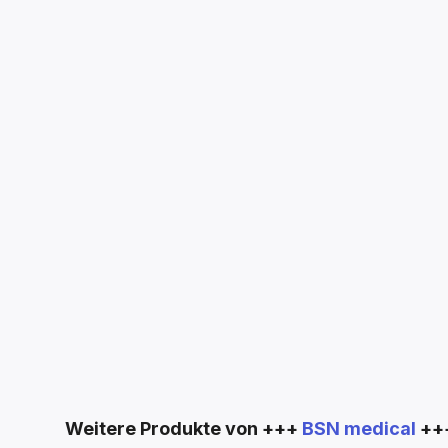
Produktgalerie überspringen
Weitere Produkte von +++
BSN medical
++