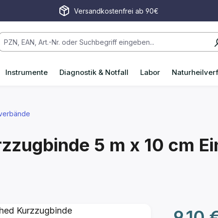
Versandkostenfrei ab 90€
Instrumente
Diagnostik & Notfall
Labor
Naturheilver
verbände
rzzugbinde
5 m x 10 cm
Ei
Regulärer P
9,10 