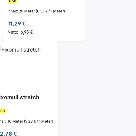
SSB
Inhalt:
20 Meter
(0,56 € / 1 Meter)
Regulärer Preis:
11,29 €
Netto: 6,95 €
ixomull stretch
SSB
halt:
10 Meter
(5,28 € / 1 Meter)
egulärer Preis:
2,78 €