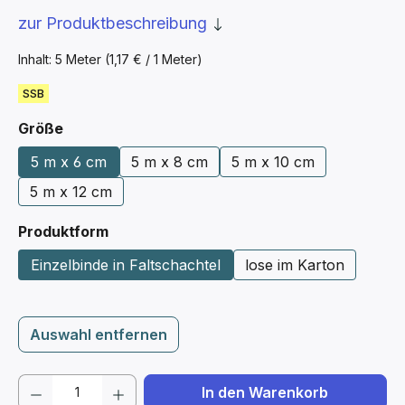
zur Produktbeschreibung
Inhalt:
5 Meter
(1,17 € / 1 Meter)
SSB
auswählen
Größe
5 m x 6 cm
5 m x 8 cm
5 m x 10 cm
5 m x 12 cm
auswählen
Produktform
Einzelbinde in Faltschachtel
lose im Karton
Auswahl entfernen
Produkt Anzahl: Gib den gewünschten We
In den Warenkorb