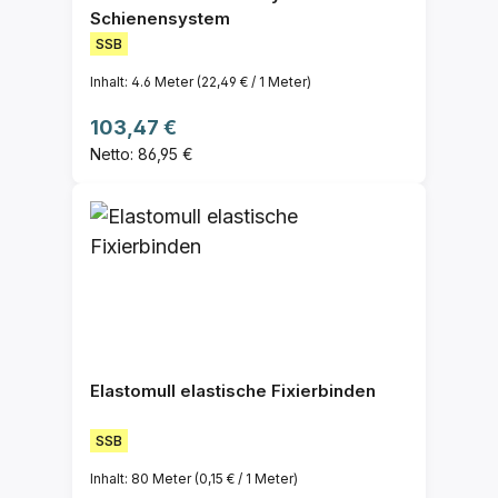
Schienensystem
SSB
Inhalt:
4.6 Meter
(22,49 € / 1 Meter)
Regulärer Preis:
103,47 €
Netto: 86,95 €
Elastomull elastische Fixierbinden
SSB
Inhalt:
80 Meter
(0,15 € / 1 Meter)