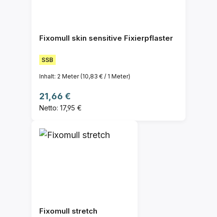
Fixomull skin sensitive Fixierpflaster
SSB
Inhalt:
2 Meter
(10,83 € / 1 Meter)
Regulärer Preis:
21,66 €
Netto: 17,95 €
Fixomull stretch