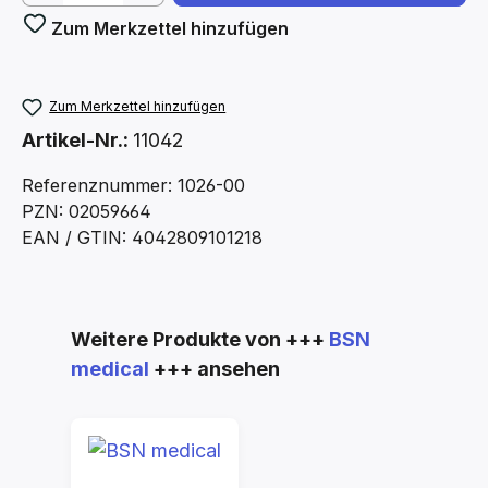
Zum Merkzettel hinzufügen
Zum Merkzettel hinzufügen
Artikel-Nr.:
11042
Referenznummer: 1026-00
PZN: 02059664
EAN / GTIN: 4042809101218
Produktgalerie überspringen
Weitere Produkte von +++
BSN
medical
+++ ansehen