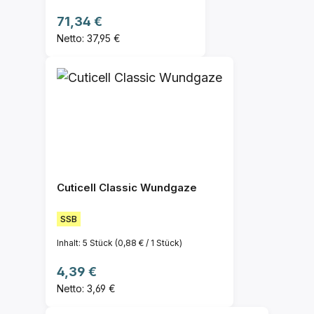
Regulärer Preis:
71,34 €
Netto: 37,95 €
Cuticell Classic Wundgaze
SSB
Inhalt:
5 Stück
(0,88 € / 1 Stück)
Regulärer Preis:
4,39 €
Netto: 3,69 €