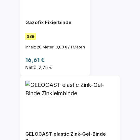
Gazofix Fixierbinde
SSB
Inhalt:
20 Meter
(0,83 € / 1 Meter)
Regulärer Preis:
16,61 €
Netto: 2,75 €
GELOCAST elastic Zink-Gel-Binde