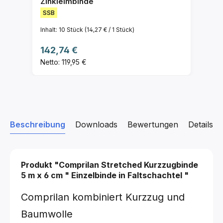
Zinkleimbinde
SSB
Inhalt:
10 Stück
(14,27 € / 1 Stück)
Regulärer Preis:
142,74 €
Netto: 119,95 €
Beschreibung
Downloads
Bewertungen
Details z
Produkt "Comprilan Stretched Kurzzugbinde
5 m x 6 cm
"
Einzelbinde in Faltschachtel
"
Comprilan kombiniert Kurzzug und
Baumwolle