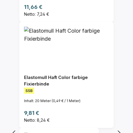
Regulärer Preis:
11,66 €
Netto: 7,24 €
Elastomull Haft Color farbige
Fixierbinde
SSB
Inhalt:
20 Meter
(0,49 € / 1 Meter)
Regulärer Preis:
9,81 €
Netto: 8,24 €