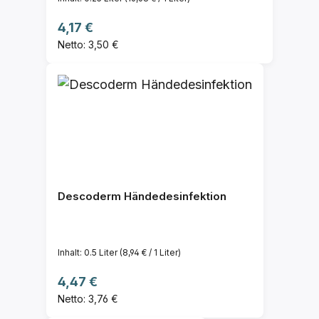
Regulärer Preis:
4,17 €
Netto: 3,50 €
Descoderm Händedesinfektion
Inhalt:
0.5 Liter
(8,94 € / 1 Liter)
Regulärer Preis:
4,47 €
Netto: 3,76 €