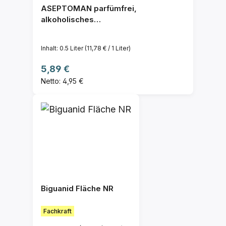
ASEPTOMAN parfümfrei,
alkoholisches
Händedesinfektionsmittel
Inhalt:
0.5 Liter
(11,78 € / 1 Liter)
Regulärer Preis:
5,89 €
Netto: 4,95 €
Biguanid Fläche NR
Fachkraft